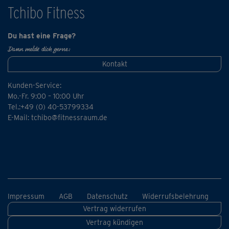
wieder über die Anzahl der Durchgänge.
Tchibo Fitness
Tipp: Wenn du das Tabata-Training noch nicht kennst,
Du hast eine Frage?
solltest du dir vorher einmal die Erklärungen der High
Dann melde dich gerne:
Intensity Intervall-Übungen im Komplettkurs anschauen.
Kontakt
Fordere, aber überfordere dich bei der Ausführung nicht
und achte auf eine exakte Übungsausführung.
Kunden-Service:
Mo.-Fr. 9:00 – 10:00 Uhr
Tel.:+49 (0) 40-53799334
E-Mail:
tchibo@fitnessraum.de
Impressum
AGB
Datenschutz
Widerrufsbelehrung
Vertrag widerrufen
Vertrag kündigen