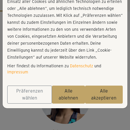
Einsatz aller Cookies und ähnlichen Technologien zu erteilen
oder „Alle ablehnen“, um lediglich technisch notwendige
Technologien zuzulassen. Mit Klick auf „Präferenzen wählen“
Workout-Facts
kannst du zudem Einstellungen im Einzelnen ändern sowie
anspruchsvoll
weitere Informationen zu den von uns verwendeten Arten
von Cookies, eingesetzten Anbietern und die Verarbeitung
5 Min
deiner personenbezogenen Daten erhalten. Deine
50 kcal
Einwilligung kannst du jederzeit über den Link „Cookie-
Julia Schuppel
Einstellungen“ auf unserer Website widerrufen.
Matte (optional)
Hier findest du Informationen zu
Datenschutz
und
Impressum
Präferenzen
Alle
Alle
wählen
ablehnen
akzeptieren