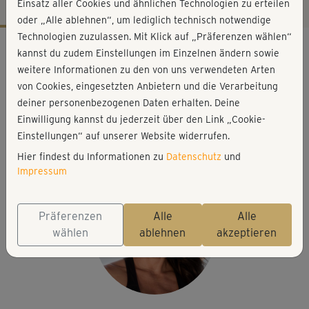
Einsatz aller Cookies und ähnlichen Technologien zu erteilen
oder „Alle ablehnen“, um lediglich technisch notwendige
Technologien zuzulassen. Mit Klick auf „Präferenzen wählen“
Workout-Facts
kannst du zudem Einstellungen im Einzelnen ändern sowie
mittelschwer
weitere Informationen zu den von uns verwendeten Arten
von Cookies, eingesetzten Anbietern und die Verarbeitung
32 Min
deiner personenbezogenen Daten erhalten. Deine
197 kcal
Einwilligung kannst du jederzeit über den Link „Cookie-
Michaela Süßbauer
Einstellungen“ auf unserer Website widerrufen.
Matte
Hier findest du Informationen zu
Datenschutz
und
Impressum
Präferenzen
Alle
Alle
wählen
ablehnen
akzeptieren