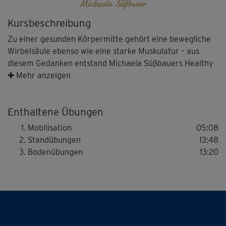
Michaela Süßbauer
Kursbeschreibung
Zu einer gesunden Körpermitte gehört eine bewegliche
Wirbelsäule ebenso wie eine starke Muskulatur – aus
diesem Gedanken entstand Michaela Süßbauers Healthy
Back und Sixpack Workout: Du mobilisierst deine
✚ Mehr anzeigen
Wirbelsäule, kräftigst mit gezielten Bodyweight-Übungen
deine Muskeln und formst so auch deinen Sixpack.
Enthaltene Übungen
Hinweis: Achte auf Michaelas Hinweise zur richtigen
Mobilisation
05:08
Ausführung. Höre auf deinen Körper und mache ggf.
Standübungen
13:48
etwas langsamer – vor allem wenn du Handgelenks- oder
Bodenübungen
13:20
Schulterprobleme hast.