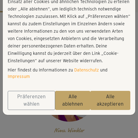
Einsatz aller Cookies und ähnlichen Technologien zu erteilen
oder „Alle ablehnen“, um lediglich technisch notwendige
Technologien zuzulassen. Mit Klick auf „Präferenzen wählen“
Workout-Facts
kannst du zudem Einstellungen im Einzelnen ändern sowie
mittelschwer
weitere Informationen zu den von uns verwendeten Arten
von Cookies, eingesetzten Anbietern und die Verarbeitung
11 Min
deiner personenbezogenen Daten erhalten. Deine
78 kcal
Einwilligung kannst du jederzeit über den Link „Cookie-
Nina Winkler
Einstellungen“ auf unserer Website widerrufen.
Hier findest du Informationen zu
Datenschutz
und
Impressum
Präferenzen
Alle
Alle
wählen
ablehnen
akzeptieren
Nina Winkler