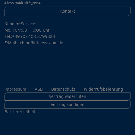
Haltung wird aufrechter, der untere Rücken beweglicher
Dann melde dich gerne:
und stärker.
Kontakt
Einsteiger können die Übungen zu Anfang ein wenig
Kunden-Service:
vereinfachen; wichtig ist eine korrekte Ausführung und
Mo.-Fr. 9:00 – 10:00 Uhr
Tel.:+49 (0) 40-53799334
gute Körperspannung.
E-Mail:
tchibo@fitnessraum.de
Impressum
AGB
Datenschutz
Widerrufsbelehrung
Vertrag widerrufen
Vertrag kündigen
Barrierefreiheit