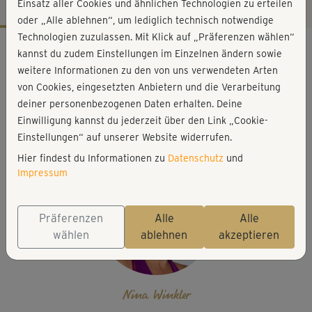
Einsatz aller Cookies und ähnlichen Technologien zu erteilen
oder „Alle ablehnen“, um lediglich technisch notwendige
Technologien zuzulassen. Mit Klick auf „Präferenzen wählen“
Workout-Facts
kannst du zudem Einstellungen im Einzelnen ändern sowie
leicht
weitere Informationen zu den von uns verwendeten Arten
von Cookies, eingesetzten Anbietern und die Verarbeitung
5 Min
deiner personenbezogenen Daten erhalten. Deine
20 kcal
Einwilligung kannst du jederzeit über den Link „Cookie-
Nina Winkler
Einstellungen“ auf unserer Website widerrufen.
Hier findest du Informationen zu
Datenschutz
und
Impressum
Präferenzen
Alle
Alle
wählen
ablehnen
akzeptieren
Nina Winkler