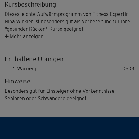
Kursbeschreibung
Dieses leichte Aufwärmprogramm von Fitness-Expertin
Nina Winkler ist besonders gut als Vorbereitung für ihre
"gesunder Rücken"-Kurse geeignet.
✚ Mehr anzeigen
Die Übungen sind so sanft und leicht nachzuvollziehen,
dass dieser Kurs übrigens auch ein tolles kleines Workout
Enthaltene Übungen
für Senioren und Schwangere ist.
Warm-up
05:01
Hinweise
Besonders gut für Einsteiger ohne Vorkenntnisse,
Senioren oder Schwangere geeignet.