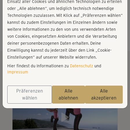
Mit 19 Jahren erwarb Nina Winkler ihre erste Lizenz als
Einsatz aller Cookies und ähnlichen Technologien zu erteilen
Aerobic-Trainerin und absolvierte diverse Fortbildungen.
oder „Alle ablehnen“, um lediglich technisch notwendige
Die passionierte Fitness-Expertin und Hobbyläuferin
Technologien zuzulassen. Mit Klick auf „Präferenzen wählen“
arbeitet seit vielen Jahren erfolgreich als Trainerin und
✚ Mehr anzeigen
kannst du zudem Einstellungen im Einzelnen ändern sowie
Coach, unterrichtet in verschiedenen Studios und bietet
weitere Informationen zu den von uns verwendeten Arten
Facebook
Twitter
Webseite
E-Mail
individuell maßgeschneiderte Workout-Programme an.
von Cookies, eingesetzten Anbietern und die Verarbeitung
deiner personenbezogenen Daten erhalten. Deine
Mit ihrer Leidenschaft für Fitness und Sport ist Nina
Einwilligung kannst du jederzeit über den Link „Cookie-
Winkler sowohl im Fitness-Studio als auch beim Outdoor-
Einstellungen“ auf unserer Website widerrufen.
Sport zu Hause und hilft ihren Klienten, ihre sportlichen
Hier findest du Informationen zu
Datenschutz
und
Die besten Kurse von Nina
Ziele auf kürzestem Wege zu erreichen.
Impressum
Die Fitness-Spezialistin lebt in München und Kapstadt
Präferenzen
Alle
Alle
(Südafrika), wo sie als Autorin und Fitness-Expertin
wählen
ablehnen
akzeptieren
arbeitet. Auch für verschiedene Magazine und
Buchverlage schreibt sie regelmäßig zu ihrem
Spezialgebiet.
Die ausgebildete Group Fitness- und Personal Trainerin