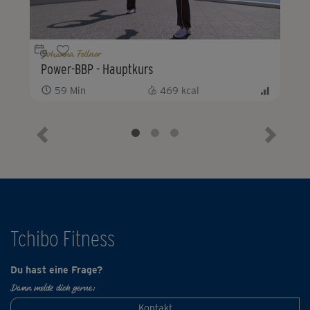
hat für unser Online Fitness-Studio nicht nur viele der
beliebtesten Programme entwickelt, sondern etliche
davon auch selbst präsentiert.
Johanna Fellner
Power-BBP - Hauptkurs
59
Min
469
kcal
Vorheriges Element
Nächste
Tchibo Fitness
Du hast eine Frage?
Dann melde dich gerne:
Kontakt