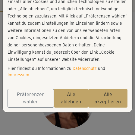
Einsatz aller Cookies und ähnlichen Technologien zu erteilen
oder „Alle ablehnen“, um lediglich technisch notwendige
Technologien zuzulassen. Mit Klick auf „Präferenzen wählen“
Workout-Facts
kannst du zudem Einstellungen im Einzelnen ändern sowie
mittelschwer
weitere Informationen zu den von uns verwendeten Arten
von Cookies, eingesetzten Anbietern und die Verarbeitung
28 Min
deiner personenbezogenen Daten erhalten. Deine
114 kcal
Einwilligung kannst du jederzeit über den Link „Cookie-
Michaela Süßbauer
Einstellungen“ auf unserer Website widerrufen.
Matte
Hier findest du Informationen zu
Datenschutz
und
Impressum
Präferenzen
Alle
Alle
wählen
ablehnen
akzeptieren