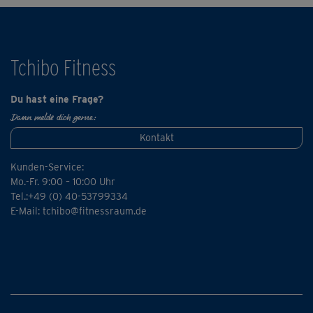
Schwierigkeitsstufen. Wähle wieder die Variante, die am
besten zu dir passt. Fordere, aber überfordere dich dabei
nicht!
Tchibo Fitness
Du hast eine Frage?
Dann melde dich gerne:
Kontakt
Kunden-Service:
Mo.-Fr. 9:00 – 10:00 Uhr
Tel.:+49 (0) 40-53799334
E-Mail:
tchibo@fitnessraum.de