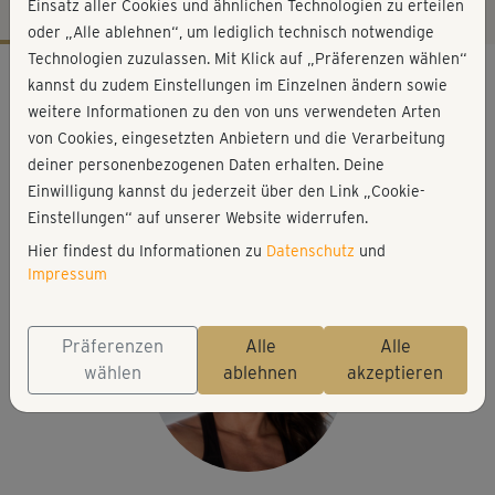
Einsatz aller Cookies und ähnlichen Technologien zu erteilen
oder „Alle ablehnen“, um lediglich technisch notwendige
Technologien zuzulassen. Mit Klick auf „Präferenzen wählen“
Workout-Facts
kannst du zudem Einstellungen im Einzelnen ändern sowie
anspruchsvoll
weitere Informationen zu den von uns verwendeten Arten
von Cookies, eingesetzten Anbietern und die Verarbeitung
43 Min
deiner personenbezogenen Daten erhalten. Deine
323 kcal
Einwilligung kannst du jederzeit über den Link „Cookie-
Michaela Süßbauer
Einstellungen“ auf unserer Website widerrufen.
Matte, Rucksack mit Gewichten (optional)
Hier findest du Informationen zu
Datenschutz
und
Impressum
Präferenzen
Alle
Alle
wählen
ablehnen
akzeptieren