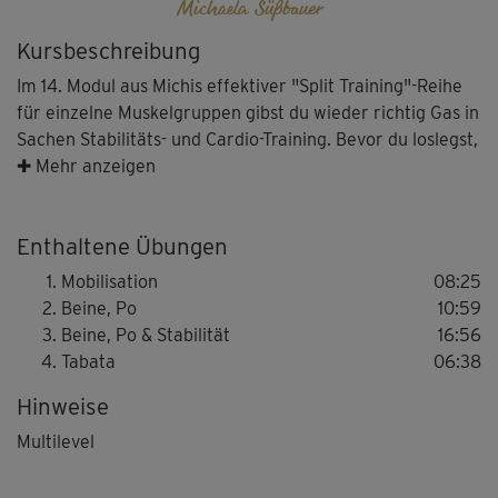
Michaela Süßbauer
Kursbeschreibung
Im 14. Modul aus Michis effektiver "Split Training"-Reihe
für einzelne Muskelgruppen gibst du wieder richtig Gas in
Sachen Stabilitäts- und Cardio-Training. Bevor du loslegst,
bringt dieses Mal wieder eine Mobilisation Leben in deine
✚ Mehr anzeigen
gesamte Muskulatur. Danach rockst du den ersten Block
aus Lunches, Star-Jumps und seitlichen Ausfallschritten,
Enthaltene Übungen
der Beine und Po toll formt. Im nächsten Part sorgen
einbeinige Squats, seitliche Jumps in die Standwaage und
Mobilisation
08:25
Co. für spürbar mehr Gleichgewicht und Stabilität. Und
Beine, Po
10:59
jetzt mach dich bereit fürs Tabata-Training mit Skater,
Beine, Po & Stabilität
16:56
Squats und modellierten Runners. Auf acht
Tabata
06:38
Wiederholungen mit 20 Sekunden Belastungszeit folgen
Hinweise
wieder 10 Sekunden Pause.
Multilevel
Tipp: Michi zeigt dir zusammen mit ihren Co-Presentern
Lena Reisloh und Ben Snell verschiedene