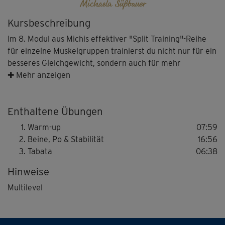
Michaela Süßbauer
Kursbeschreibung
Im 8. Modul aus Michis effektiver "Split Training"-Reihe
für einzelne Muskelgruppen trainierst du nicht nur für ein
besseres Gleichgewicht, sondern auch für mehr
Ausdauer. Nach einem Warm-up, das deinen Körper auf
✚ Mehr anzeigen
Betriebstemperatur bringt, ist im ersten Block das
Stabilitätstraining für spürbar mehr Gleichgewicht dran
Enthaltene Übungen
mit einbeinigen Squats, seitlichen Jumps in die
Standwaage und mehr. Und ab ins Tabata-Training mit den
Warm-up
07:59
drei Übungen Skater, Squats und modifizierten Runners.
Beine, Po & Stabilität
16:56
Auf acht Wiederholungen mit 20 Sekunden
Tabata
06:38
Belastungszeit folgen wieder jeweils 10 Sekunden Pause.
Hinweise
Halte durch - du schaffst das!
Multilevel
Tipp: Michi zeigt dir zusammen mit ihren Co-Presentern
Lena Reisloh und Ben Snell verschiedene
Schwierigkeitsstufen. Wähle wieder die Variante, die am