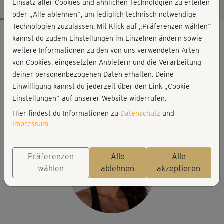
Einsatz aller Cookies und ähnlichen Technologien zu erteilen
oder „Alle ablehnen“, um lediglich technisch notwendige
Technologien zuzulassen. Mit Klick auf „Präferenzen wählen“
Workout-Facts
kannst du zudem Einstellungen im Einzelnen ändern sowie
mittelschwer
weitere Informationen zu den von uns verwendeten Arten
von Cookies, eingesetzten Anbietern und die Verarbeitung
32 Min
deiner personenbezogenen Daten erhalten. Deine
265 kcal
Einwilligung kannst du jederzeit über den Link „Cookie-
Michaela Süßbauer
Einstellungen“ auf unserer Website widerrufen.
Matte, Rucksack mit Gewichten (optional)
Hier findest du Informationen zu
Datenschutz
und
Impressum
Präferenzen
Alle
Alle
wählen
ablehnen
akzeptieren