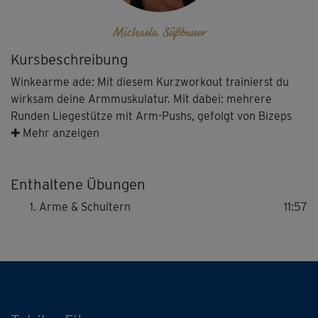
Michaela Süßbauer
Kursbeschreibung
Winkearme ade: Mit diesem Kurzworkout trainierst du
wirksam deine Armmuskulatur. Mit dabei: mehrere
Runden Liegestütze mit Arm-Pushs, gefolgt von Bizeps
Curls im Stand (Gewichte inklusive!), Trizeps Pushs in
✚ Mehr anzeigen
Seitlage und seitlichem Arm-Training mit Gewichten. Das
definiert nicht nur die Muskulatur deiner Arme, sondern
Enthaltene Übungen
bringt auch mehr Stabilität und Kraft in Schultern und
Rumpf.
Arme & Schultern
11:57
Tipp: Wähle wieder die Schwierigkeitsstufe, die zu
deinem Fitnesslevel passt! Achte also auch bei den
Hanteln auf die richtige Gewichtsklasse.