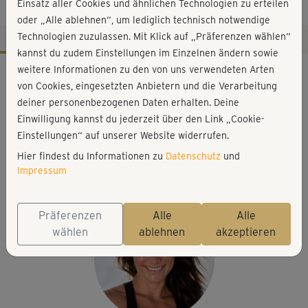
Schultern
Einsatz aller Cookies und ähnlichen Technologien zu erteilen
oder „Alle ablehnen“, um lediglich technisch notwendige
Technologien zuzulassen. Mit Klick auf „Präferenzen wählen“
kannst du zudem Einstellungen im Einzelnen ändern sowie
Workout-Facts
weitere Informationen zu den von uns verwendeten Arten
von Cookies, eingesetzten Anbietern und die Verarbeitung
mittelschwer
deiner personenbezogenen Daten erhalten. Deine
12 Min
Einwilligung kannst du jederzeit über den Link „Cookie-
83 kcal
Einstellungen“ auf unserer Website widerrufen.
Hier findest du Informationen zu
Datenschutz
und
Michaela Süßbauer
Impressum
Matte, 2 Hanteln oder Wasserflaschen
Präferenzen
Alle
Alle
wählen
ablehnen
akzeptieren