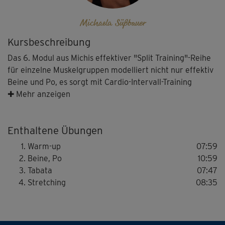
Michaela Süßbauer
Kursbeschreibung
Das 6. Modul aus Michis effektiver "Split Training"-Reihe
für einzelne Muskelgruppen modelliert nicht nur effektiv
Beine und Po, es sorgt mit Cardio-Intervall-Training
(Tabata) auch für richtig viel Ausdauer.
✚ Mehr anzeigen
Tipp: Michi zeigt dir zusammen mit ihren Co-Presentern
Enthaltene Übungen
Lena Reisloh und Ben Snell verschiedene
Schwierigkeitsstufen. Wähle die Variante, die am besten
Warm-up
07:59
zu dir passt. Fordere, aber überfordere dich dabei nicht!
Beine, Po
10:59
Tabata
07:47
Stretching
08:35