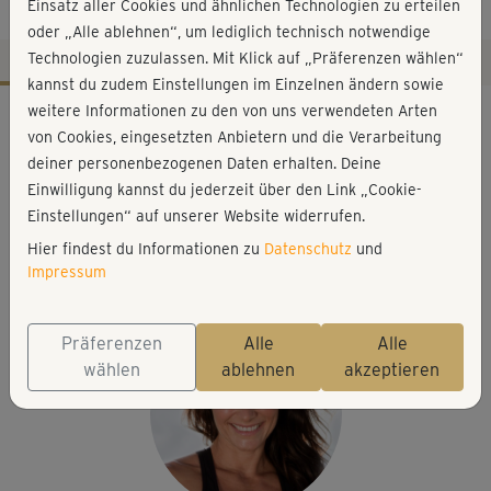
Stretching
Einsatz aller Cookies und ähnlichen Technologien zu erteilen
oder „Alle ablehnen“, um lediglich technisch notwendige
Technologien zuzulassen. Mit Klick auf „Präferenzen wählen“
kannst du zudem Einstellungen im Einzelnen ändern sowie
Workout-Facts
weitere Informationen zu den von uns verwendeten Arten
von Cookies, eingesetzten Anbietern und die Verarbeitung
mittelschwer
deiner personenbezogenen Daten erhalten. Deine
35 Min
Einwilligung kannst du jederzeit über den Link „Cookie-
255 kcal
Einstellungen“ auf unserer Website widerrufen.
Hier findest du Informationen zu
Datenschutz
und
Michaela Süßbauer
Impressum
Matte, 2 Hanteln oder Wasserflaschen
Präferenzen
Alle
Alle
wählen
ablehnen
akzeptieren