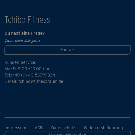
Unser Tipp: Wenn du dich so richtig verausgaben
möchtest, kannst du auch die HIIT-Parts der beiden Kurse
Tchibo Fitness
nacheinander trainieren - dafür gibt's einen eigenen
Kurs, in dem beide direkt hintereinander gehängt sind.
Du hast eine Frage?
Dann melde dich gerne:
Kontakt
Kunden-Service:
Mo.-Fr. 9:00 – 10:00 Uhr
Tel.:+49 (0) 40-53799334
E-Mail:
tchibo@fitnessraum.de
Impressum
AGB
Datenschutz
Widerrufsbelehrung