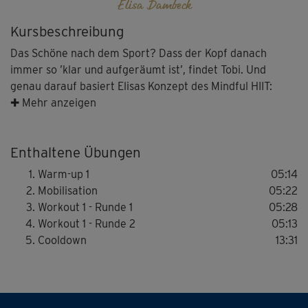
Elisa Dambeck
Kursbeschreibung
Das Schöne nach dem Sport? Dass der Kopf danach
immer so ’klar und aufgeräumt ist’, findet Tobi. Und
genau darauf basiert Elisas Konzept des Mindful HIIT:
zuerst mit einem Warm-up, einer Mobilisation und zwei
✚ Mehr anzeigen
knackigen Ganzkörper-HIIT-Einheiten so richtig
Auspowern. Danach dann die Verbindung von
Enthaltene Übungen
körperlicher mit geistiger Entspannung herzustellen und
zu vertiefen. Lass’ dich einfach darauf ein – du wirst es
Warm-up 1
05:14
garantiert genießen!
Mobilisation
05:22
Workout 1 - Runde 1
05:28
Im Workout 1 trainiert ihr fünf abwechslungsreiche
Workout 1 - Runde 2
05:13
Übungen, die Ober- und Unterkörper gleichermaßen
Cooldown
13:31
fordern – immer mit 40 Sekunden Belastungs- und 20
Sekunden Pausenzeit. Das ganze in zwei Runden, mit
einer deutlichen Steigerung der Intensität in Runde 2.