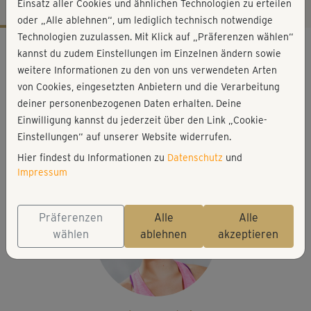
Einsatz aller Cookies und ähnlichen Technologien zu erteilen
oder „Alle ablehnen“, um lediglich technisch notwendige
Technologien zuzulassen. Mit Klick auf „Präferenzen wählen“
Workout-Facts
kannst du zudem Einstellungen im Einzelnen ändern sowie
anspruchsvoll
weitere Informationen zu den von uns verwendeten Arten
von Cookies, eingesetzten Anbietern und die Verarbeitung
35 Min
deiner personenbezogenen Daten erhalten. Deine
135 kcal
Einwilligung kannst du jederzeit über den Link „Cookie-
Elisa Dambeck
Einstellungen“ auf unserer Website widerrufen.
Matte
Hier findest du Informationen zu
Datenschutz
und
Impressum
Präferenzen
Alle
Alle
wählen
ablehnen
akzeptieren