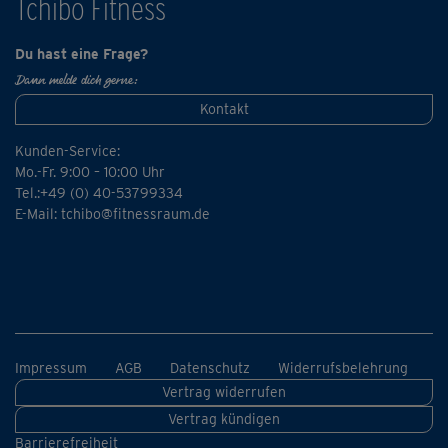
Tchibo Fitness
Hinweis: Für die Workouts dieser Reihe solltest du eine
gute bis sehr gute Grundfitness mitbringen und keine
Du hast eine Frage?
Herz-Kreislauf-Erkrankungen oder Gelenkprobleme
Dann melde dich gerne:
haben.
Kontakt
Kunden-Service:
Mo.-Fr. 9:00 – 10:00 Uhr
Tel.:+49 (0) 40-53799334
E-Mail:
tchibo@fitnessraum.de
Impressum
AGB
Datenschutz
Widerrufsbelehrung
Vertrag widerrufen
Vertrag kündigen
Barrierefreiheit