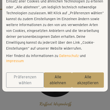
Einsatz aller Cookies und ähnlichen Technologien zu erteilen
oder „Alle ablehnen“, um lediglich technisch notwendige
Technologien zuzulassen. Mit Klick auf „Präferenzen wählen“
Workout-Facts
kannst du zudem Einstellungen im Einzelnen ändern sowie
anspruchsvoll
weitere Informationen zu den von uns verwendeten Arten
von Cookies, eingesetzten Anbietern und die Verarbeitung
39 Min
deiner personenbezogenen Daten erhalten. Deine
238 kcal
Einwilligung kannst du jederzeit über den Link „Cookie-
Raffael Wagenhoff
Einstellungen“ auf unserer Website widerrufen.
Hier findest du Informationen zu
Datenschutz
und
Impressum
Präferenzen
Alle
Alle
wählen
ablehnen
akzeptieren
Raffael Wagenhoff