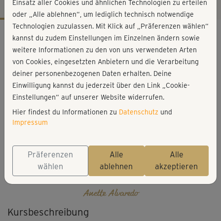
Einsatz aller Cookies und ähnlichen Technologien zu erteilen
oder „Alle ablehnen“, um lediglich technisch notwendige
Technologien zuzulassen. Mit Klick auf „Präferenzen wählen“
Workout-Facts
kannst du zudem Einstellungen im Einzelnen ändern sowie
mittelschwer
weitere Informationen zu den von uns verwendeten Arten
von Cookies, eingesetzten Anbietern und die Verarbeitung
1 Min
deiner personenbezogenen Daten erhalten. Deine
Anette Alvaredo
Einwilligung kannst du jederzeit über den Link „Cookie-
Einstellungen“ auf unserer Website widerrufen.
Hier findest du Informationen zu
Datenschutz
und
Impressum
Präferenzen
Alle
Alle
wählen
ablehnen
akzeptieren
Anette Alvaredo
Kursbeschreibung