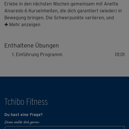
Erlebe in den nächsten Wochen gemeinsam mit Anette
Alvaredo 6 Kurseinheiten, die dich garantiert (wieder) in
Bewegung bringen. Die Schwerpunkte variieren, und
liegen sowohl in Kraft und Koordination, als auch in der
✚ Mehr anzeigen
Verbesserung deiner Beweglichkeit und Haltung.
Momente der bewussten Entspannung lassen dich zur
Enthaltene Übungen
Ruhe kommen.
Einführung Programm
01:01
Hinweis: Vorkenntnisse aus Gesund in Bewegung 1 sind
hilfreich, doch das Programm kannst du auch ohne diese
sehr gut absolvieren.
Tchibo Fitness
Du hast eine Frage?
Dann melde dich gerne: