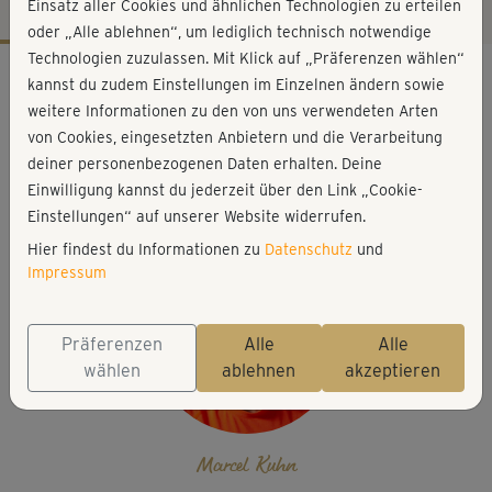
Einsatz aller Cookies und ähnlichen Technologien zu erteilen
oder „Alle ablehnen“, um lediglich technisch notwendige
Technologien zuzulassen. Mit Klick auf „Präferenzen wählen“
Workout-Facts
kannst du zudem Einstellungen im Einzelnen ändern sowie
leicht
weitere Informationen zu den von uns verwendeten Arten
von Cookies, eingesetzten Anbietern und die Verarbeitung
23 Min
deiner personenbezogenen Daten erhalten. Deine
169 kcal
Einwilligung kannst du jederzeit über den Link „Cookie-
Marcel Kuhn
Einstellungen“ auf unserer Website widerrufen.
Hier findest du Informationen zu
Datenschutz
und
Impressum
Präferenzen
Alle
Alle
wählen
ablehnen
akzeptieren
Marcel Kuhn