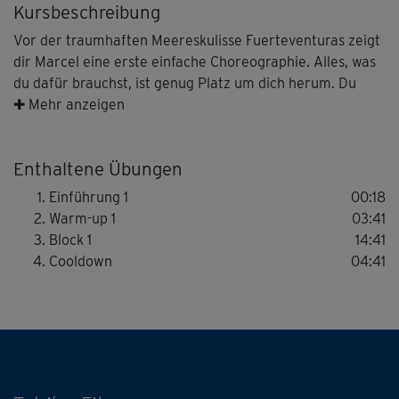
Kursbeschreibung
Vor der traumhaften Meereskulisse Fuerteventuras zeigt
dir Marcel eine erste einfache Choreographie. Alles, was
du dafür brauchst, ist genug Platz um dich herum. Du
beginnst mit einem Warm-up. Darauf folgt der
✚ Mehr anzeigen
dynamische Block 1 mit Schritten wie V-Step,
Marschieren, Sprüngen, Kicks und Co. Wenn du die
Enthaltene Übungen
Schrittfolge drauf hast, nimmst du die Arme dazu.
Vergiss bei allen Moves dein Lächeln nicht, denn das
Einführung 1
00:18
Training soll Spaß machen! Ein Cooldown am Ende bringt
Warm-up 1
03:41
deinen Kreislauf wieder auf Normalniveau.
Block 1
14:41
Cooldown
04:41
Tipp: Nimm die Arme erst später dazu, wenn du die
Schrittfolge noch verinnerlichen musst.