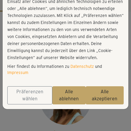
Einsatz aller Cookies und ähnlichen Technologien zu erteilen
oder „Alle ablehnen“, um lediglich technisch notwendige
Technologien zuzulassen. Mit Klick auf „Präferenzen wählen“
Workout-Facts
kannst du zudem Einstellungen im Einzelnen ändern sowie
leicht
weitere Informationen zu den von uns verwendeten Arten
von Cookies, eingesetzten Anbietern und die Verarbeitung
49 Min
deiner personenbezogenen Daten erhalten. Deine
445 kcal
Einwilligung kannst du jederzeit über den Link „Cookie-
Jessica Mellet
Einstellungen“ auf unserer Website widerrufen.
Step
Hier findest du Informationen zu
Datenschutz
und
Impressum
Präferenzen
Alle
Alle
wählen
ablehnen
akzeptieren