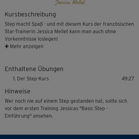
Jessica Mellet
Kursbeschreibung
Step macht Spaß - und mit diesem Kurs der französischen
Star-Trainerin Jessica Mellet kann man auch ohne
Vorkenntnisse loslegen!
✚ Mehr anzeigen
Alle Schritte und Bewegungen werden genau erklärt und
anschaulich demonstriert, so dass auch Ungeübte schnell
Enthaltene Übungen
Fortschritte bei der Koordination und Ausführung der
Choreographie machen können.
Der Step-Kurs
49:27
Hinweise
Dabei werden Ausdauer, Balance und Körpergefühl
trainiert und die Fettpölsterchen zum Schmelzen
Wer noch nie auf einem Step gestanden hat, sollte sich
gebracht.
vor dem ersten Training Jessicas "Basic Step -
Einführung" ansehen.