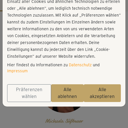
Einsatz aller Cookies und ähnlichen Technologien zu erteilen
oder „Alle ablehnen“, um lediglich technisch notwendige
Technologien zuzulassen. Mit Klick auf „Präferenzen wählen“
Workout-Facts
kannst du zudem Einstellungen im Einzelnen ändern sowie
leicht
weitere Informationen zu den von uns verwendeten Arten
von Cookies, eingesetzten Anbietern und die Verarbeitung
15 Min
deiner personenbezogenen Daten erhalten. Deine
123 kcal
Einwilligung kannst du jederzeit über den Link „Cookie-
Michaela Süßbauer
Einstellungen“ auf unserer Website widerrufen.
Hier findest du Informationen zu
Datenschutz
und
Impressum
Präferenzen
Alle
Alle
wählen
ablehnen
akzeptieren
Michaela Süßbauer