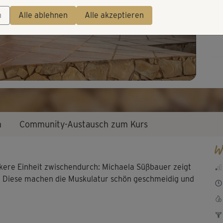
Video
😉
n
Alle ablehnen
Alle akzeptieren
n
Community-Austausch zum Kurs
W
ere Einheit zwischendurch: Michaela Süßbauer zeigt
. Diese machen die Muskulatur schön geschmeidig und