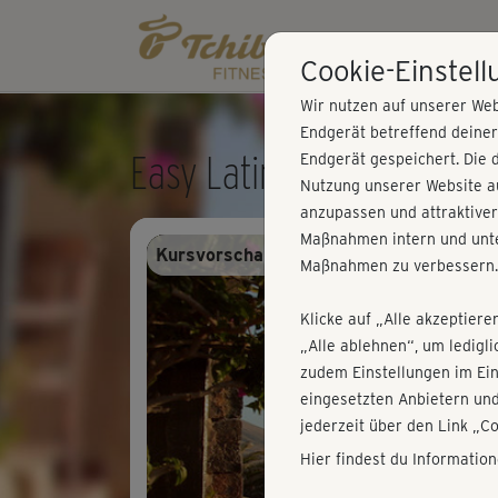
Cookie-Einstel
Wir nutzen auf unserer Web
Endgerät betreffend deine
Easy Latin Dance - Coold
Endgerät gespeichert. Die 
Nutzung unserer Website au
anzupassen und attraktiver
Maßnahmen intern und unte
Kursvorschau - Anmelden und alles trai
Maßnahmen zu verbessern.
Klicke auf „Alle akzeptiere
„Alle ablehnen“, um ledigl
zudem Einstellungen im Ei
eingesetzten Anbietern und
jederzeit über den Link „C
Hier findest du Informatio