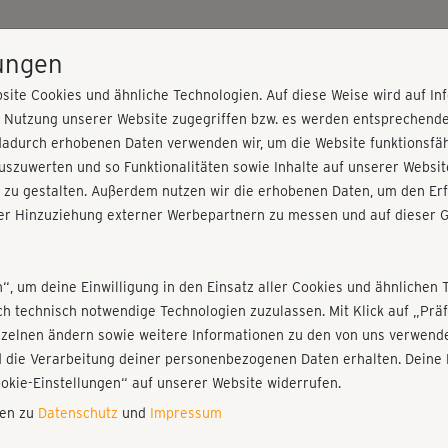
HOME
PROGRAMME
PREISE
KURSE
TRAINE
lungen
site Cookies und ähnliche Technologien. Auf diese Weise wird auf I
r Nutzung unserer Website zugegriffen bzw. es werden entsprechend
own & Stretch
dadurch erhobenen Daten verwenden wir, um die Website funktionsfähi
szuwerten und so Funktionalitäten sowie Inhalte auf unserer Websit
 zu gestalten. Außerdem nutzen wir die erhobenen Daten, um den Erf
r Hinzuziehung externer Werbepartnern zu messen und auf dieser G
nieren!
Fr
Einloggen
Fo
n“, um deine Einwilligung in den Einsatz aller Cookies und ähnlichen 
ich technisch notwendige Technologien zuzulassen. Mit Klick auf „Pr
nzelnen ändern sowie weitere Informationen zu den von uns verwende
bin
 die Verarbeitung deiner personenbezogenen Daten erhalten. Deine 
Play
ookie-Einstellungen“ auf unserer Website widerrufen.
nen zu
Datenschutz
und
Impressum
Sc