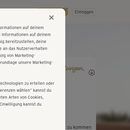
R
SO GEHT'S
Gratis testen!
Einloggen
×
nformationen auf deinem
e Informationen auf deinem
g bereitzustellen, deine
e an das Nutzerverhalten
olg von Marketing-
rundlage unsere Marketing-
agen, Antworten, Bewertungen,
rtschritte
Technologien zu erteilen oder
M
Mercedes176
äferenzen wählen“ kannst du
ten Arten von Cookies,
 warm......nun weiter,,,😃
Einwilligung kannst du
M
Marion305
höne Übungen, prima um runter zu kommen