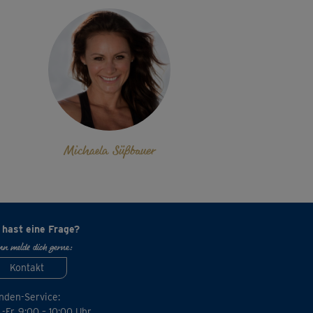
Michaela Süßbauer
 hast eine Frage?
n melde dich gerne:
Kontakt
nden-Service:
-Fr. 9:00 – 10:00 Uhr