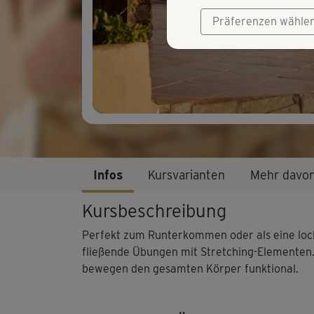
Präferenzen wähle
Infos
Kursvarianten
Mehr davo
Kursbeschreibung
Perfekt zum Runterkommen oder als eine lock
fließende Übungen mit Stretching-Elementen
bewegen den gesamten Körper funktional.