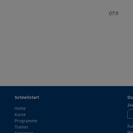
07:11
Schnellstart
Du
Dan
Home
Kurse
Programme
Ku
Trainer
Mo.