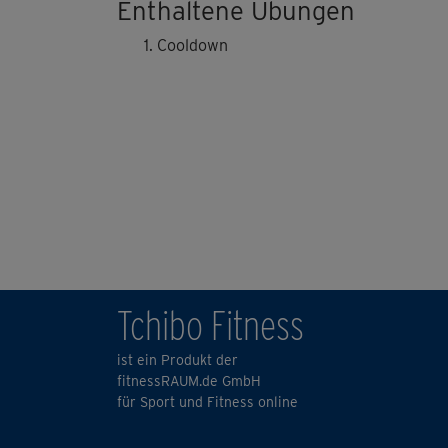
Enthaltene Übungen
Cooldown
Tchibo Fitness
ist ein Produkt der
fitnessRAUM.de GmbH
für Sport und Fitness online