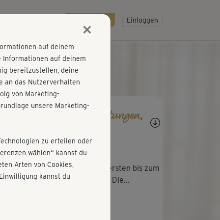
R
SO GEHT'S
Gratis testen!
Einloggen
×
nformationen auf deinem
e Informationen auf deinem
g bereitzustellen, deine
e an das Nutzerverhalten
olg von Marketing-
rundlage unsere Marketing-
agen, Antworten, Bewertungen,
rtschritte
Technologien zu erteilen oder
M
Manuela930
äferenzen wählen“ kannst du
ten Arten von Cookies,
 ganz wunderbarer Kurs. Vom ersten bis zum
Einwilligung kannst du
zten Atemzug sehr gut geführt. Die...