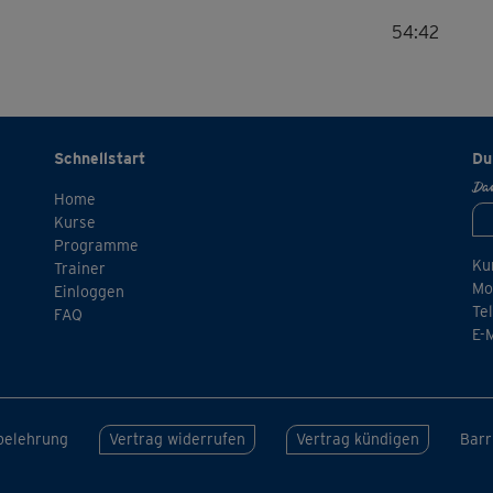
54:42
Schnellstart
Du
Dan
Home
Kurse
Programme
Ku
Trainer
Mo.
Einloggen
Te
FAQ
E-
belehrung
Barr
Vertrag widerrufen
Vertrag kündigen