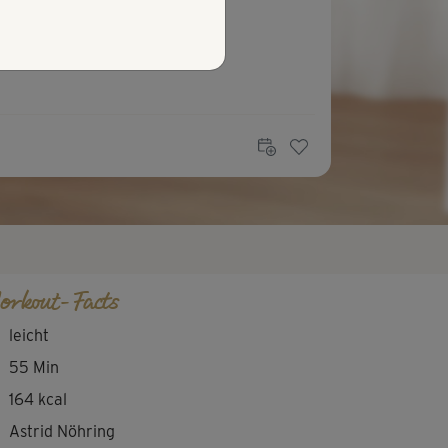
orkout-Facts
leicht
55 Min
164 kcal
Astrid Nöhring