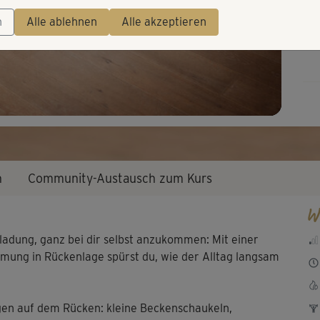
Video
n
Alle ablehnen
Alle akzeptieren
n
Community-Austausch zum Kurs
W
nladung, ganz bei dir selbst anzukommen: Mit einer
ung in Rückenlage spürst du, wie der Alltag langsam
ngen auf dem Rücken: kleine Beckenschaukeln,