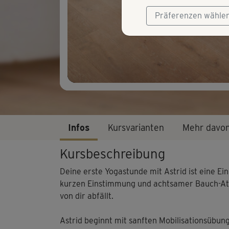
Präferenzen wähle
Infos
Kursvarianten
Mehr davo
Kursbeschreibung
Deine erste Yogastunde mit Astrid ist eine Ei
kurzen Einstimmung und achtsamer Bauch-Atm
von dir abfällt.
Astrid beginnt mit sanften Mobilisationsübu