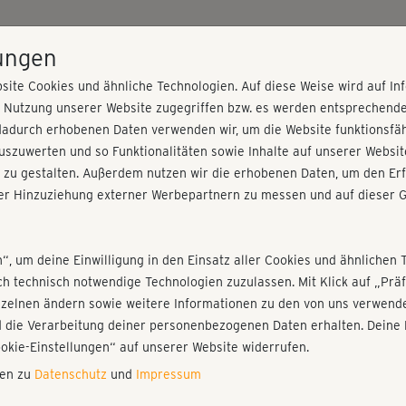
HOME
PROGRAMME
PREISE
KURSE
TRAINE
lungen
site Cookies und ähnliche Technologien. Auf diese Weise wird auf I
r Nutzung unserer Website zugegriffen bzw. es werden entsprechend
urs 1
dadurch erhobenen Daten verwenden wir, um die Website funktionsfähi
szuwerten und so Funktionalitäten sowie Inhalte auf unserer Websit
 zu gestalten. Außerdem nutzen wir die erhobenen Daten, um den Erf
r Hinzuziehung externer Werbepartnern zu messen und auf dieser G
nieren!
Fr
Einloggen
Fo
n“, um deine Einwilligung in den Einsatz aller Cookies und ähnlichen 
ich technisch notwendige Technologien zuzulassen. Mit Klick auf „Pr
nzelnen ändern sowie weitere Informationen zu den von uns verwende
Ein
 die Verarbeitung deiner personenbezogenen Daten erhalten. Deine 
let
Play
ookie-Einstellungen“ auf unserer Website widerrufen.
nen zu
Datenschutz
und
Impressum