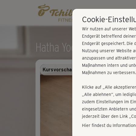
Cookie-Einstel
Wir nutzen auf unserer Web
Endgerät betreffend deine
Hatha Yoga mit Astrid – K
Endgerät gespeichert. Die 
Nutzung unserer Website au
anzupassen und attraktiver
Maßnahmen intern und unte
Kursvorschau - Anmelden und alles trai
Maßnahmen zu verbessern.
Klicke auf „Alle akzeptiere
„Alle ablehnen“, um ledigl
zudem Einstellungen im Ei
eingesetzten Anbietern und
jederzeit über den Link „C
Hier findest du Informatio