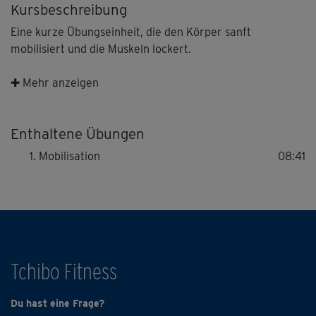
Kursbeschreibung
Eine kurze Übungseinheit, die den Körper sanft
mobilisiert und die Muskeln lockert.
Perfekt als wirkungsvolles "Zwischendurch-Programm"
✚ Mehr anzeigen
gegen Verspannungen, aber auch eine tolle Ergänzung zu
anderen Bodyshaping-Modulen mit Fitness-Expertin
Enthaltene Übungen
Michaela Süßbauer.
Mobilisation
08:41
Tchibo Fitness
Du hast eine Frage?