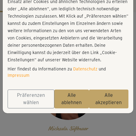
Einsatz aller Cookies und ähnlichen Technologien zu erteilen
oder „Alle ablehnen“, um lediglich technisch notwendige
Technologien zuzulassen. Mit Klick auf „Präferenzen wählen“
Workout-Facts
kannst du zudem Einstellungen im Einzelnen ändern sowie
leicht
weitere Informationen zu den von uns verwendeten Arten
von Cookies, eingesetzten Anbietern und die Verarbeitung
9 Min
deiner personenbezogenen Daten erhalten. Deine
26 kcal
Einwilligung kannst du jederzeit über den Link „Cookie-
Michaela Süßbauer
Einstellungen“ auf unserer Website widerrufen.
Hier findest du Informationen zu
Datenschutz
und
Impressum
Präferenzen
Alle
Alle
wählen
ablehnen
akzeptieren
Michaela Süßbauer