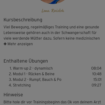
Lena Reisloh
Kursbeschreibung
Viel Bewegung, regelmäßiges Training und eine gesunde
Lebensweise gehören auch in der Schwangerschaft für
viele werdende Mütter dazu. Sofern keine medizinischen
Gründe gegen ein Workout sprechen, findest du in den
✚ Mehr anzeigen
Übungen von Dr. Lena Reisloh (im Video im 6. Monat
schwanger) viele hilfreiche Anregungen für ein mögliches
Enthaltene Übungen
Sportprogramm. Du kannst sie in der gesamten
Schwangerschaft gut absolvieren, da bewusst auf
Warm-up 2 - dynamisch
08:04
Sprünge, schnelle Bewegungen mit hoher Intensität und
Modul 1 - Rücken & Beine
10:48
Crunches verzichtet wird.
Modul 2 - Rumpf, Bauch & Po
15:01
Stretching
09:27
Der Kurs trägt unter anderem dazu bei,
Hinweise
Rückenschmerzen gezielt entgegenzuwirken und einer
zu starken Gewichtszunahme (auch durch unnötige
Bitte hole dir vor Trainingsbeginn das Ok von deinem Arzt