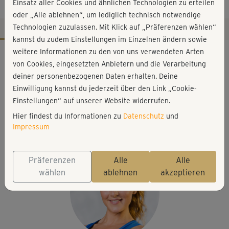
Komplettprogramm
Einsatz aller Cookies und ähnlichen Technologien zu erteilen
oder „Alle ablehnen“, um lediglich technisch notwendige
Technologien zuzulassen. Mit Klick auf „Präferenzen wählen“
kannst du zudem Einstellungen im Einzelnen ändern sowie
Workout-Facts
weitere Informationen zu den von uns verwendeten Arten
von Cookies, eingesetzten Anbietern und die Verarbeitung
mittelschwer
deiner personenbezogenen Daten erhalten. Deine
43 Min
Einwilligung kannst du jederzeit über den Link „Cookie-
190 kcal
Einstellungen“ auf unserer Website widerrufen.
Hier findest du Informationen zu
Datenschutz
und
Lena Reisloh
Impressum
Matte
Präferenzen
Alle
Alle
wählen
ablehnen
akzeptieren