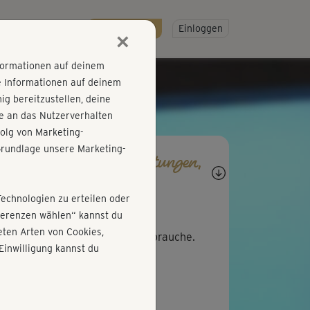
R
SO GEHT'S
Gratis testen!
Einloggen
×
nformationen auf deinem
e Informationen auf deinem
g bereitzustellen, deine
e an das Nutzerverhalten
olg von Marketing-
rundlage unsere Marketing-
agen, Antworten, Bewertungen,
rtschritte
Technologien zu erteilen oder
R
Rita610
äferenzen wählen“ kannst du
ten Arten von Cookies,
htig gut! Das ist genau was ich brauche.
Einwilligung kannst du
ter so !