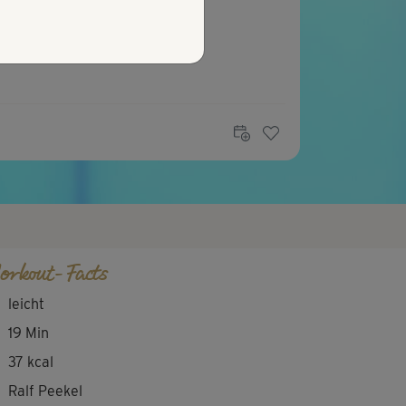
orkout-Facts
leicht
19 Min
37 kcal
Ralf Peekel