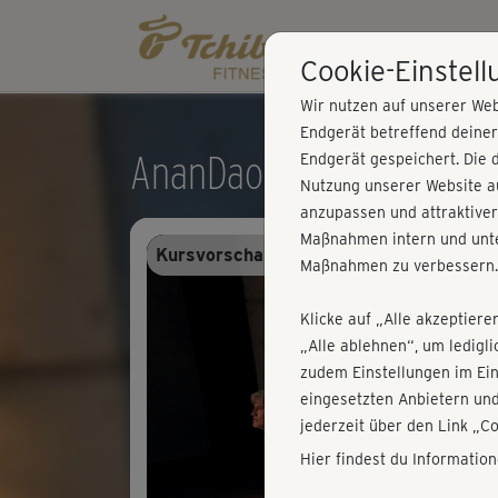
Cookie-Einstel
Wir nutzen auf unserer Web
Endgerät betreffend deine
AnanDao - Mobilisieren 
Endgerät gespeichert. Die 
Nutzung unserer Website au
anzupassen und attraktiver
Maßnahmen intern und unte
Kursvorschau - Anmelden und alles trai
Maßnahmen zu verbessern.
Klicke auf „Alle akzeptiere
„Alle ablehnen“, um ledigl
zudem Einstellungen im Ei
eingesetzten Anbietern und
jederzeit über den Link „C
Hier findest du Informatio