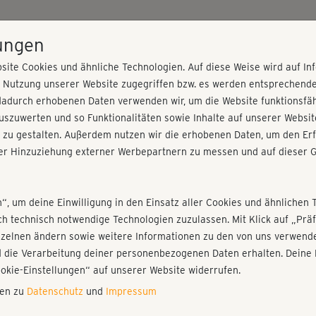
HOME
PROGRAMME
PREISE
KURSE
TRAINE
lungen
site Cookies und ähnliche Technologien. Auf diese Weise wird auf I
r Nutzung unserer Website zugegriffen bzw. es werden entsprechend
& Öffnen
dadurch erhobenen Daten verwenden wir, um die Website funktionsfähi
szuwerten und so Funktionalitäten sowie Inhalte auf unserer Websit
 zu gestalten. Außerdem nutzen wir die erhobenen Daten, um den Erf
r Hinzuziehung externer Werbepartnern zu messen und auf dieser G
nieren!
Fr
Einloggen
Fo
n“, um deine Einwilligung in den Einsatz aller Cookies und ähnlichen 
ich technisch notwendige Technologien zuzulassen. Mit Klick auf „Pr
nzelnen ändern sowie weitere Informationen zu den von uns verwende
Ric
 die Verarbeitung deiner personenbezogenen Daten erhalten. Deine 
Wei
Play
ookie-Einstellungen“ auf unserer Website widerrufen.
nen zu
Datenschutz
und
Impressum