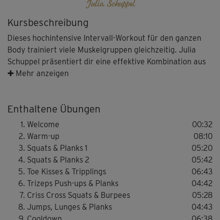
Julia Schuppel
Kursbeschreibung
Dieses hochintensive Intervall-Workout für den ganzen
Body trainiert viele Muskelgruppen gleichzeitig. Julia
Schuppel präsentiert dir eine effektive Kombination aus
einfachen, aber erfolgreichen Basics gemixt mit
✚ Mehr anzeigen
komplexeren, athletischen Elementen. Die kurzen
Intervalle sind so ausdauerfordernd wie schweißtreibend
Enthaltene Übungen
und bieten jede Menge Steigerungspotenzial. Freu dich
bei regelmäßigem Training auf eine verbesserte Fitness
Welcome
00:32
sowie eine wohldefinierte, gekräftigte Muskulatur.
Warm-up
08:10
Squats & Planks 1
05:20
Nach einer kurzen Einführung, in der Julia dir die
Squats & Planks 2
05:42
wichtigsten Fakten rund ums Tabata-Training liefert,
Toe Kisses & Tripplings
06:43
startest du mit einem Warm-up, das deine Gelenke
Trizeps Push-ups & Planks
04:42
mobilisiert und dich optimal aufs Workout vorbereitet. Es
Criss Cross Squats & Burpees
05:28
folgen sechs fordernde Intervall-Blöcke (mit jeweils zwei
Jumps, Lunges & Planks
04:43
Übungen), die dich mit verschiedenen Schwerpunkten,
Cooldown
06:38