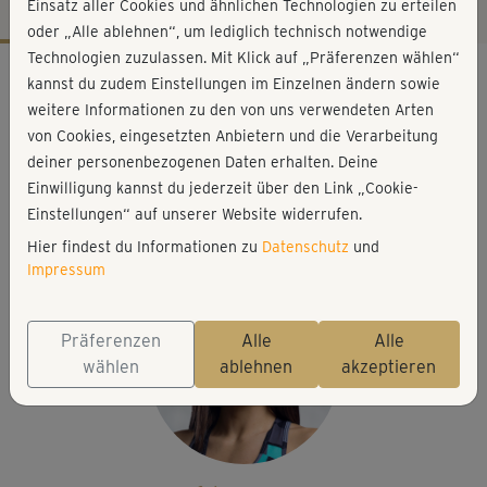
Einsatz aller Cookies und ähnlichen Technologien zu erteilen
oder „Alle ablehnen“, um lediglich technisch notwendige
Technologien zuzulassen. Mit Klick auf „Präferenzen wählen“
Workout-Facts
kannst du zudem Einstellungen im Einzelnen ändern sowie
anspruchsvoll
weitere Informationen zu den von uns verwendeten Arten
von Cookies, eingesetzten Anbietern und die Verarbeitung
48 Min
deiner personenbezogenen Daten erhalten. Deine
431 kcal
Einwilligung kannst du jederzeit über den Link „Cookie-
Julia Schuppel
Einstellungen“ auf unserer Website widerrufen.
Matte optional
Hier findest du Informationen zu
Datenschutz
und
Impressum
Präferenzen
Alle
Alle
wählen
ablehnen
akzeptieren