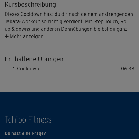
Kursbeschreibung
Dieses Cooldown hast du dir nach deinem anstrengenden
Tabata-Workout so richtig verdient! Mit Step Touch, Roll
up & downs und anderen Dehnübungen bleibst du ganz
easy in Bewegung, denn es wäre nicht förderlich für den
✚ Mehr anzeigen
Kreislauf, nach einem ausdauerfordernden Training
einfach stehen zu bleiben. Bleib deshalb noch kurz in
Enthaltene Übungen
sanfter Bewegung - das tut gut!
Cooldown
06:38
Tchibo Fitness
Du hast eine Frage?