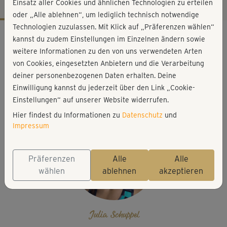
Einsatz aller Cookies und ähnlichen Technologien zu erteilen
oder „Alle ablehnen“, um lediglich technisch notwendige
Technologien zuzulassen. Mit Klick auf „Präferenzen wählen“
Workout-Facts
kannst du zudem Einstellungen im Einzelnen ändern sowie
leicht
weitere Informationen zu den von uns verwendeten Arten
von Cookies, eingesetzten Anbietern und die Verarbeitung
7 Min
deiner personenbezogenen Daten erhalten. Deine
26 kcal
Einwilligung kannst du jederzeit über den Link „Cookie-
Julia Schuppel
Einstellungen“ auf unserer Website widerrufen.
Hier findest du Informationen zu
Datenschutz
und
Impressum
Präferenzen
Alle
Alle
wählen
ablehnen
akzeptieren
Julia Schuppel