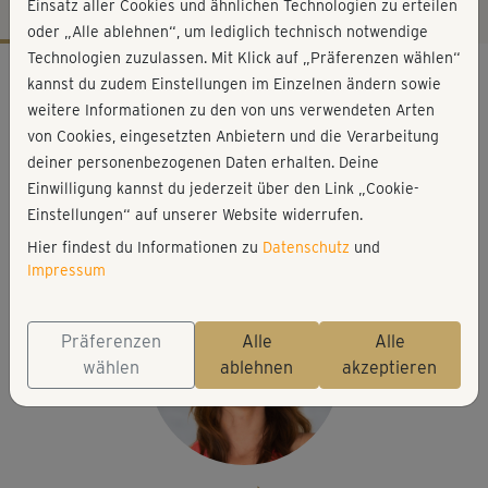
Einsatz aller Cookies und ähnlichen Technologien zu erteilen
oder „Alle ablehnen“, um lediglich technisch notwendige
Technologien zuzulassen. Mit Klick auf „Präferenzen wählen“
Workout-Facts
kannst du zudem Einstellungen im Einzelnen ändern sowie
leicht
weitere Informationen zu den von uns verwendeten Arten
von Cookies, eingesetzten Anbietern und die Verarbeitung
29 Min
deiner personenbezogenen Daten erhalten. Deine
200 kcal
Einwilligung kannst du jederzeit über den Link „Cookie-
Anette Alvaredo
Einstellungen“ auf unserer Website widerrufen.
Matte
Hier findest du Informationen zu
Datenschutz
und
Impressum
Präferenzen
Alle
Alle
wählen
ablehnen
akzeptieren