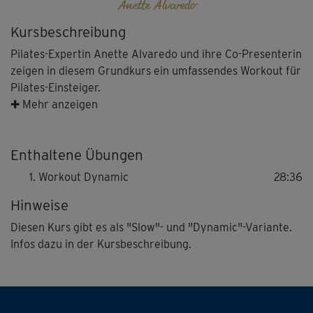
Anette Alvaredo
Kursbeschreibung
Pilates-Expertin Anette Alvaredo und ihre Co-Presenterin
zeigen in diesem Grundkurs ein umfassendes Workout für
Pilates-Einsteiger.
✚ Mehr anzeigen
Die klassischen Pilates-Übungen ohne Geräte sind sanfte,
fließende Bewegungen, die ohne starke Belastungen für
Enthaltene Übungen
die Gelenke auskommen und dennoch sehr intensiv sind.
Der ganze Körper wird gekräftigt, die tiefliegenden
Workout Dynamic
28:36
Muskelschichten werden beansprucht und man merkt
Hinweise
schnell, warum Pilates zu den beliebtesten Sportarten
zählt - es wirkt!
Diesen Kurs gibt es als "Slow"- und "Dynamic"-Variante.
Infos dazu in der Kursbeschreibung.
Das Besondere an diesem Kurs: Es gibt ihn in zwei
Varianten - einmal als "Pilates basic - Grundkurs slow"
und außerdem in der vorliegenden "dynamic"-Variante.
In der "slow"-Variante werden die Übungsabläufe