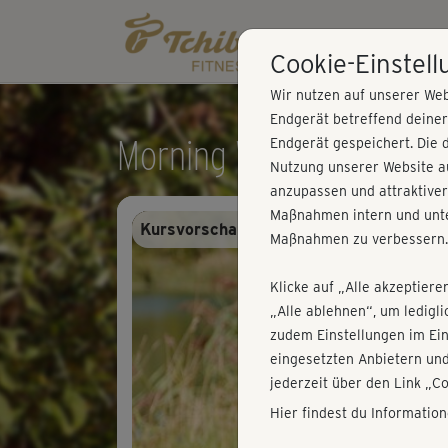
Cookie-Einstel
Wir nutzen auf unserer Web
Endgerät betreffend deine
Morning Workouts II - Ei
Endgerät gespeichert. Die 
Nutzung unserer Website au
anzupassen und attraktiver
Maßnahmen intern und unte
Kursvorschau - Anmelden und alles trai
Maßnahmen zu verbessern.
Klicke auf „Alle akzeptiere
„Alle ablehnen“, um ledigl
zudem Einstellungen im Ei
eingesetzten Anbietern und
jederzeit über den Link „C
Hier findest du Informatio