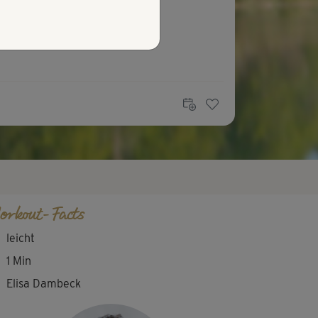
orkout-Facts
leicht
1 Min
Elisa Dambeck