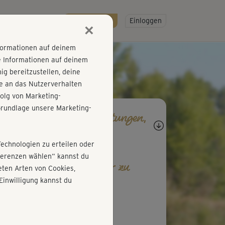
R
SO GEHT'S
Gratis testen!
Einloggen
×
nformationen auf deinem
e Informationen auf deinem
g bereitzustellen, deine
e an das Nutzerverhalten
olg von Marketing-
rundlage unsere Marketing-
agen, Antworten, Bewertungen,
rtschritte
Technologien zu erteilen oder
äferenzen wählen“ kannst du
b den ersten Kommentar zu
ten Arten von Cookies,
esem Kurs ab!
Einwilligung kannst du