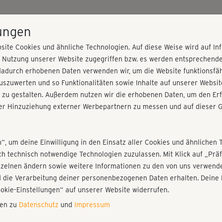
HOME
PROGRAMME
PREISE
KURSE
TRAINE
lungen
site Cookies und ähnliche Technologien. Auf diese Weise wird auf I
r Nutzung unserer Website zugegriffen bzw. es werden entsprechend
nführung
dadurch erhobenen Daten verwenden wir, um die Website funktionsfähi
szuwerten und so Funktionalitäten sowie Inhalte auf unserer Websit
 zu gestalten. Außerdem nutzen wir die erhobenen Daten, um den Erf
r Hinzuziehung externer Werbepartnern zu messen und auf dieser G
nieren!
Fr
Einloggen
Fo
n“, um deine Einwilligung in den Einsatz aller Cookies und ähnlichen 
ich technisch notwendige Technologien zuzulassen. Mit Klick auf „Pr
Gi
nzelnen ändern sowie weitere Informationen zu den von uns verwende
di
 die Verarbeitung deiner personenbezogenen Daten erhalten. Deine 
Play
ookie-Einstellungen“ auf unserer Website widerrufen.
nen zu
Datenschutz
und
Impressum