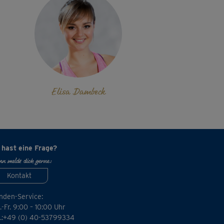
Elisa Dambeck
 hast eine Frage?
n melde dich gerne:
Kontakt
nden-Service:
-Fr. 9:00 – 10:00 Uhr
l.:+49 (0) 40-53799334