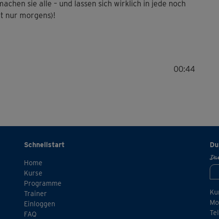
hen sie alle – und lassen sich wirklich in jede noch
ht nur morgens)!
00:44
Schnellstart
Du
Dan
Home
Kurse
Programme
Ku
Trainer
Mo.
Einloggen
Te
FAQ