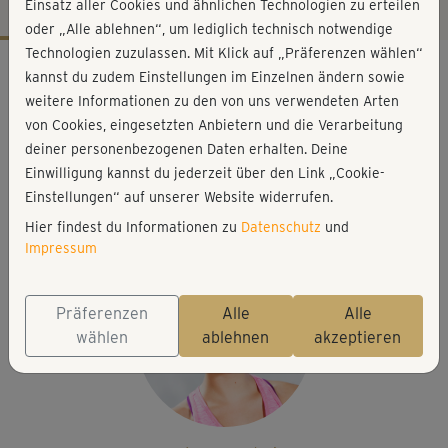
Einsatz aller Cookies und ähnlichen Technologien zu erteilen
oder „Alle ablehnen“, um lediglich technisch notwendige
Technologien zuzulassen. Mit Klick auf „Präferenzen wählen“
Workout-Facts
kannst du zudem Einstellungen im Einzelnen ändern sowie
mittelschwer
weitere Informationen zu den von uns verwendeten Arten
von Cookies, eingesetzten Anbietern und die Verarbeitung
10 Min
deiner personenbezogenen Daten erhalten. Deine
52 kcal
Einwilligung kannst du jederzeit über den Link „Cookie-
Elisa Dambeck
Einstellungen“ auf unserer Website widerrufen.
Matte
Hier findest du Informationen zu
Datenschutz
und
Impressum
Präferenzen
Alle
Alle
wählen
ablehnen
akzeptieren