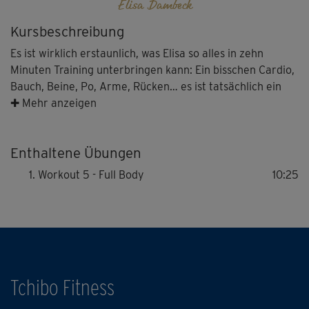
Elisa Dambeck
Kursbeschreibung
Es ist wirklich erstaunlich, was Elisa so alles in zehn
Minuten Training unterbringen kann: Ein bisschen Cardio,
Bauch, Beine, Po, Arme, Rücken… es ist tatsächlich ein
kleines, aber feines Workout für den ganzen Körper - und
✚ Mehr anzeigen
einen schwungvollen Tagesstart!
Enthaltene Übungen
Workout 5 - Full Body
10:25
Tchibo Fitness