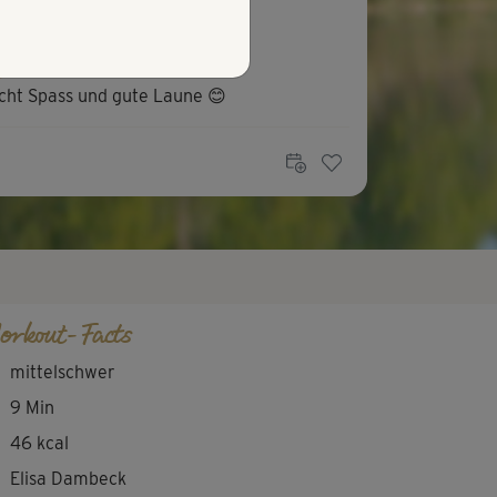
N
Nicole845
ht Spass und gute Laune 😊
C
Christine961
ällt mir gut, kurz und knapp genau richtig
 der Arbeit
orkout-Facts
mittelschwer
9 Min
46 kcal
Elisa Dambeck