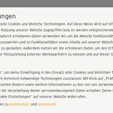
HOME
PROGRAMME
PREISE
KURSE
TRAINE
lungen
site Cookies und ähnliche Technologien. Auf diese Weise wird auf I
r Nutzung unserer Website zugegriffen bzw. es werden entsprechend
ine & Po
dadurch erhobenen Daten verwenden wir, um die Website funktionsfähi
szuwerten und so Funktionalitäten sowie Inhalte auf unserer Websit
 zu gestalten. Außerdem nutzen wir die erhobenen Daten, um den Erf
r Hinzuziehung externer Werbepartnern zu messen und auf dieser G
nieren!
Fr
Einloggen
Fo
n“, um deine Einwilligung in den Einsatz aller Cookies und ähnlichen 
ich technisch notwendige Technologien zuzulassen. Mit Klick auf „Pr
nzelnen ändern sowie weitere Informationen zu den von uns verwende
Wu
 die Verarbeitung deiner personenbezogenen Daten erhalten. Deine 
Play
ookie-Einstellungen“ auf unserer Website widerrufen.
nen zu
Datenschutz
und
Impressum
Tol