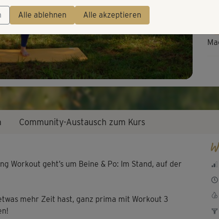
Video
n
Alle ablehnen
Alle akzeptieren
Mac
Gef
vor
n
Community-Austausch zum Kurs
W
ing Workout geht’s um Beine & Po: Im Stand, auf der
etwas mehr Zeit hast, ganz prima mit Workout 3
en!