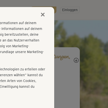
R
SO GEHT'S
Gratis testen!
Einloggen
×
nformationen auf deinem
e Informationen auf deinem
g bereitzustellen, deine
e an das Nutzerverhalten
olg von Marketing-
rundlage unsere Marketing-
agen, Antworten, Bewertungen,
rtschritte
Technologien zu erteilen oder
A
Annabella
äferenzen wählen“ kannst du
ten Arten von Cookies,
nderbar
Einwilligung kannst du
N
Naoko
l & anstrengend