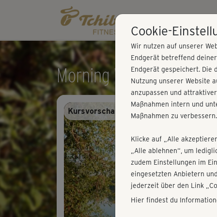
Cookie-Einstel
Wir nutzen auf unserer Web
Endgerät betreffend deine
Morning Workouts II - Be
Endgerät gespeichert. Die 
Nutzung unserer Website au
anzupassen und attraktiver
Maßnahmen intern und unte
Kursvorschau - Anmelden und alles trai
Maßnahmen zu verbessern.
Klicke auf „Alle akzeptiere
„Alle ablehnen“, um ledigl
zudem Einstellungen im Ei
eingesetzten Anbietern und
jederzeit über den Link „C
Hier findest du Informatio