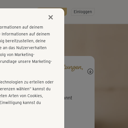
R
SO GEHT'S
Gratis testen!
Einloggen
×
nformationen auf deinem
e Informationen auf deinem
g bereitzustellen, deine
e an das Nutzerverhalten
olg von Marketing-
rundlage unsere Marketing-
agen, Antworten, Bewertungen,
rtschritte
Technologien zu erteilen oder
B
Bianca500
äferenzen wählen“ kannst du
ten Arten von Cookies,
ler Kurs der auch mental entspannt
Einwilligung kannst du
S
Sabine69
er. Mein Lieblingskurs