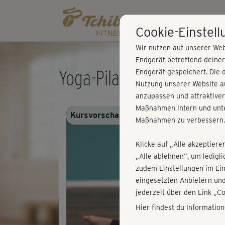
Cookie-Einstel
Wir nutzen auf unserer Web
Endgerät betreffend deine
Yoga-Pilates - sanftes 
Endgerät gespeichert. Die 
Nutzung unserer Website au
anzupassen und attraktiver
Maßnahmen intern und unte
Kursvorschau - Anmelden und alles trai
Maßnahmen zu verbessern.
Klicke auf „Alle akzeptiere
„Alle ablehnen“, um ledigl
zudem Einstellungen im Ei
eingesetzten Anbietern und
jederzeit über den Link „C
Hier findest du Informatio