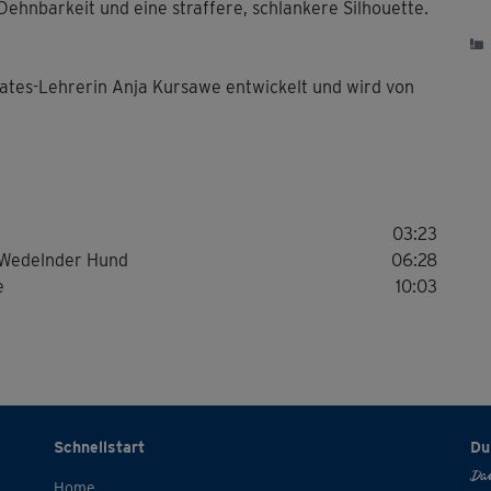
& Dehnbarkeit und eine straffere, schlankere Silhouette.
lates-Lehrerin Anja Kursawe entwickelt und wird von
Die
zum
03:23
/ Wedelnder Hund
06:28
e
10:03
Schnellstart
Du
Dan
Home