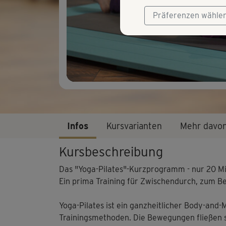
Präferenzen wähle
Infos
Kursvarianten
Mehr davo
Kursbeschreibung
Das "Yoga-Pilates"-Kurzprogramm - nur 20 Mi
Ein prima Training für Zwischendurch, zum Bei
Yoga-Pilates ist ein ganzheitlicher Body-and
Trainingsmethoden. Die Bewegungen fließen