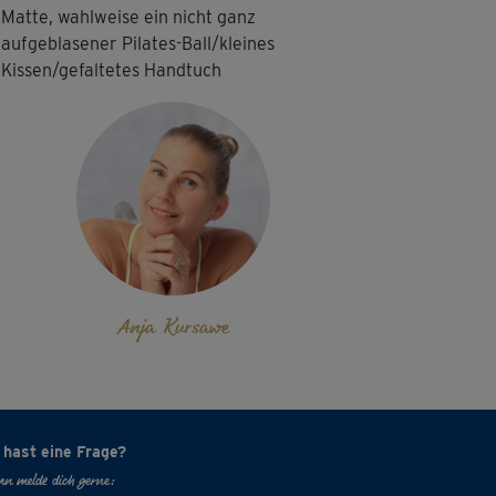
Matte, wahlweise ein nicht ganz
aufgeblasener Pilates-Ball/kleines
A
Aneta 560
Kissen/gefaltetes Handtuch
 Führung ist etas zu schnell,bitte mehr zeit
 ausführen der Übungen geben😕,am...
Anja Kursawe
 hast eine Frage?
n melde dich gerne: