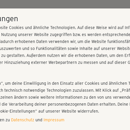
HOME
PROGRAMME
PREISE
KURSE
TRAINE
lungen
site Cookies und ähnliche Technologien. Auf diese Weise wird auf I
r Nutzung unserer Website zugegriffen bzw. es werden entsprechend
Kurzprogramm
dadurch erhobenen Daten verwenden wir, um die Website funktionsfähi
szuwerten und so Funktionalitäten sowie Inhalte auf unserer Websit
 zu gestalten. Außerdem nutzen wir die erhobenen Daten, um den Erf
r Hinzuziehung externer Werbepartnern zu messen und auf dieser G
nieren!
Fr
Einloggen
Fo
n“, um deine Einwilligung in den Einsatz aller Cookies und ähnlichen 
ich technisch notwendige Technologien zuzulassen. Mit Klick auf „Pr
nzelnen ändern sowie weitere Informationen zu den von uns verwende
Tol
 die Verarbeitung deiner personenbezogenen Daten erhalten. Deine 
Play
ookie-Einstellungen“ auf unserer Website widerrufen.
nen zu
Datenschutz
und
Impressum
Sup