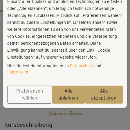
Einsatz aller Cookies und ähnlichen Technologien zu erteilen
oder „Alle ablehnen“, um lediglich technisch notwendige
Technologien zuzulassen. Mit Klick auf „Präferenzen wählen“
Workout-Facts
kannst du zudem Einstellungen im Einzelnen ändern sowie
leicht
weitere Informationen zu den von uns verwendeten Arten
von Cookies, eingesetzten Anbietern und die Verarbeitung
2 Min
deiner personenbezogenen Daten erhalten. Deine
Johanna Fellner
Einwilligung kannst du jederzeit über den Link „Cookie-
Einstellungen“ auf unserer Website widerrufen.
Hier findest du Informationen zu
Datenschutz
und
Impressum
Präferenzen
Alle
Alle
wählen
ablehnen
akzeptieren
Johanna Fellner
Kursbeschreibung