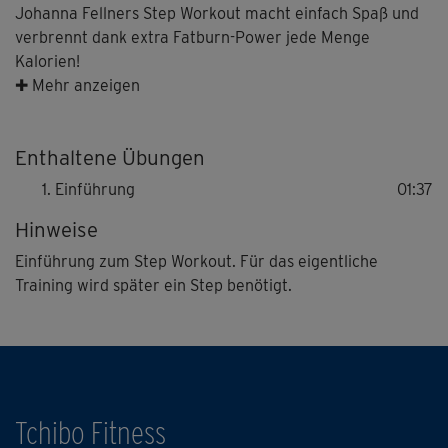
Johanna Fellners Step Workout macht einfach Spaß und
verbrennt dank extra Fatburn-Power jede Menge
Kalorien!
✚ Mehr anzeigen
Die Einführung gibt hilfreiche Tipps rund ums
erfolgreiche und sichere Training auf und mit dem Step.
Enthaltene Übungen
Einführung
01:37
Hinweise
Einführung zum Step Workout. Für das eigentliche
Training wird später ein Step benötigt.
Tchibo Fitness