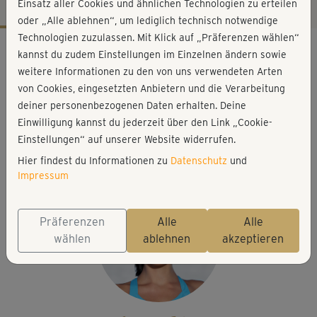
Einsatz aller Cookies und ähnlichen Technologien zu erteilen
oder „Alle ablehnen“, um lediglich technisch notwendige
Technologien zuzulassen. Mit Klick auf „Präferenzen wählen“
Workout-Facts
kannst du zudem Einstellungen im Einzelnen ändern sowie
mittelschwer
weitere Informationen zu den von uns verwendeten Arten
von Cookies, eingesetzten Anbietern und die Verarbeitung
6 Min
deiner personenbezogenen Daten erhalten. Deine
11 kcal
Einwilligung kannst du jederzeit über den Link „Cookie-
Johanna Fellner
Einstellungen“ auf unserer Website widerrufen.
Step
Hier findest du Informationen zu
Datenschutz
und
Impressum
Präferenzen
Alle
Alle
wählen
ablehnen
akzeptieren