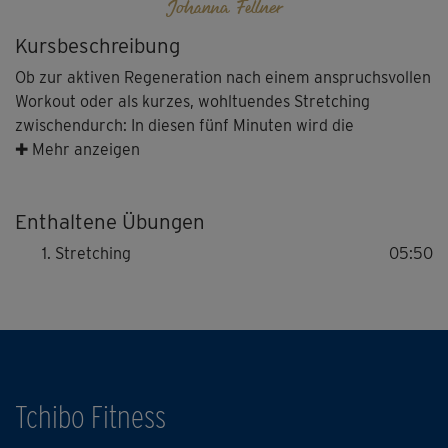
Johanna Fellner
Kursbeschreibung
Ob zur aktiven Regeneration nach einem anspruchsvollen
Workout oder als kurzes, wohltuendes Stretching
zwischendurch: In diesen fünf Minuten wird die
beanspruchte Muskulatur gelockert und gedehnt.
✚ Mehr anzeigen
Besonderes Augenmerk liegt auf Beinen, Po und der
Rumpfpartie - eine perfekte Erweiterung zum "Step
Enthaltene Übungen
Workout - Cooldown".
Stretching
05:50
Tchibo Fitness