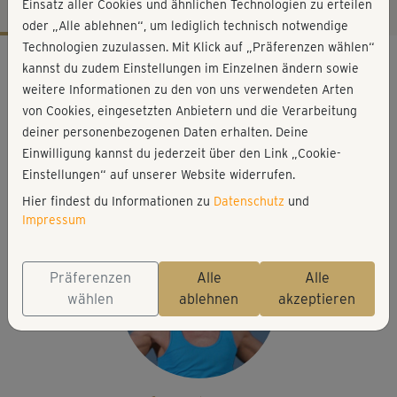
Einsatz aller Cookies und ähnlichen Technologien zu erteilen
oder „Alle ablehnen“, um lediglich technisch notwendige
Technologien zuzulassen. Mit Klick auf „Präferenzen wählen“
Workout-Facts
kannst du zudem Einstellungen im Einzelnen ändern sowie
mittelschwer
weitere Informationen zu den von uns verwendeten Arten
von Cookies, eingesetzten Anbietern und die Verarbeitung
40 Min
deiner personenbezogenen Daten erhalten. Deine
360 kcal
Einwilligung kannst du jederzeit über den Link „Cookie-
Jannie Lindeque
Einstellungen“ auf unserer Website widerrufen.
Step
Hier findest du Informationen zu
Datenschutz
und
Impressum
Präferenzen
Alle
Alle
wählen
ablehnen
akzeptieren