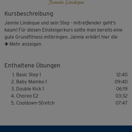
Jannie Lindeque
Kursbeschreibung
Jannie Lindeque und sein Step - mitreißender geht's
kaum! Für diesen Einsteigerkurs sollte man bereits eine
gute Grundfitness mitbringen. Jannie erklärt hier die
Grundschritte und baut eine einfache Choreographie auf.
✚ Mehr anzeigen
Fit werden, Fett verbrennen, Spaß haben - die Power-
Enthaltene Übungen
Sportart Step lässt Fettpölsterchen keine Chance!
Basic Step 1
12:40
Bei den Einsteiger-Programmen werden alle
Baby Mambo 1
09:40
Grundschritte aus einfachen Basis-Bewegungen
Double Kick 1
06:19
wortwörtlich Step by Step aufgebaut, genau gezeigt und
Choreo E2
03:32
erläutert. Jede Schrittfolge wird dann langsam erweitert
Cooldown-Stretch
07:47
und geübt, bis zum Schluss eine abwechslungsreiche
Choreographie entsteht.
Zum Abschluss gibt's ein kleines Cooldown mit Stretching,