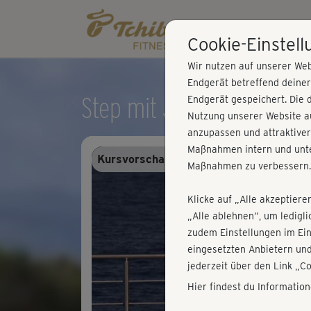
Cookie-Einstel
Wir nutzen auf unserer Web
Endgerät betreffend deine
Step mit Jannie - Einfüh
Endgerät gespeichert. Die 
Nutzung unserer Website au
anzupassen und attraktiver
Maßnahmen intern und unte
Kursvorschau - Anmelden und alles trai
Maßnahmen zu verbessern.
Klicke auf „Alle akzeptiere
„Alle ablehnen“, um ledigl
zudem Einstellungen im Ei
eingesetzten Anbietern und
jederzeit über den Link „C
Hier findest du Informatio