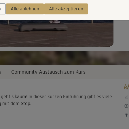
Video
n
Alle ablehnen
Alle akzeptieren
n
Community-Austausch zum Kurs
W
geht's kaum! In dieser kurzen Einführung gibt es viele
g mit dem Step.