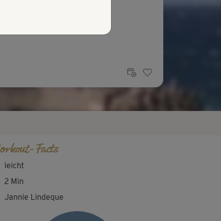
orkout-Facts
leicht
2 Min
Jannie Lindeque