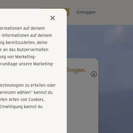
R
SO GEHT'S
Gratis testen!
Einloggen
×
nformationen auf deinem
e Informationen auf deinem
g bereitzustellen, deine
e an das Nutzerverhalten
olg von Marketing-
rundlage unsere Marketing-
agen, Antworten, Bewertungen,
rtschritte
Technologien zu erteilen oder
K
Katharina393
äferenzen wählen“ kannst du
ten Arten von Cookies,
ine erweiterte Hinweise
Einwilligung kannst du