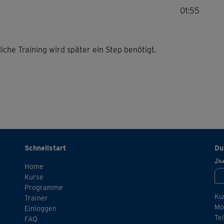
01:55
che Training wird später ein Step benötigt.
Schnellstart
Du
Dan
Home
Kurse
Programme
Ku
Trainer
Mo.
Einloggen
Te
FAQ