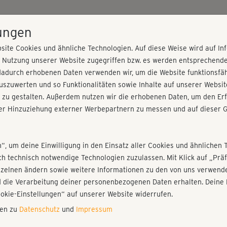
HOME
PROGRAMME
PREISE
KURSE
TRAINE
lungen
site Cookies und ähnliche Technologien. Auf diese Weise wird auf I
r Nutzung unserer Website zugegriffen bzw. es werden entsprechend
rung
dadurch erhobenen Daten verwenden wir, um die Website funktionsfähi
szuwerten und so Funktionalitäten sowie Inhalte auf unserer Websit
 zu gestalten. Außerdem nutzen wir die erhobenen Daten, um den Erf
r Hinzuziehung externer Werbepartnern zu messen und auf dieser G
nieren!
Fr
Einloggen
Fo
n“, um deine Einwilligung in den Einsatz aller Cookies und ähnlichen 
ich technisch notwendige Technologien zuzulassen. Mit Klick auf „Pr
nzelnen ändern sowie weitere Informationen zu den von uns verwende
Kle
 die Verarbeitung deiner personenbezogenen Daten erhalten. Deine 
Play
ookie-Einstellungen“ auf unserer Website widerrufen.
nen zu
Datenschutz
und
Impressum