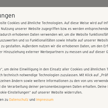
HOME
PROGRAMME
PREISE
KURSE
TRAINE
lungen
site Cookies und ähnliche Technologien. Auf diese Weise wird auf I
r Nutzung unserer Website zugegriffen bzw. es werden entsprechend
Relax
dadurch erhobenen Daten verwenden wir, um die Website funktionsfähi
szuwerten und so Funktionalitäten sowie Inhalte auf unserer Websit
 zu gestalten. Außerdem nutzen wir die erhobenen Daten, um den Erf
r Hinzuziehung externer Werbepartnern zu messen und auf dieser G
nieren!
Fr
Einloggen
Fo
n“, um deine Einwilligung in den Einsatz aller Cookies und ähnlichen 
ich technisch notwendige Technologien zuzulassen. Mit Klick auf „Pr
nzelnen ändern sowie weitere Informationen zu den von uns verwende
Woh
 die Verarbeitung deiner personenbezogenen Daten erhalten. Deine 
Hau
Play
ookie-Einstellungen“ auf unserer Website widerrufen.
nen zu
Datenschutz
und
Impressum