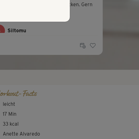
fekt für einen verspannten Nacken. Gern
r davon. 😃
S
Siltomu
Schöne Massage und Entspannungseinheit
s Büro. 2 Tennisbälle habe ich immer...
orkout-Facts
leicht
17 Min
33 kcal
Anette Alvaredo