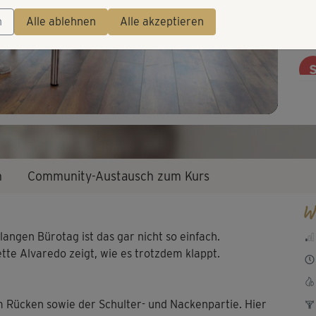
Video
Per
n
Alle ablehnen
Alle akzeptieren
meh
🙂 
für
n
Community-Austausch zum Kurs
W
 langen Bürotag ist das gar nicht so einfach.
tte Alvaredo zeigt, wie es trotzdem klappt.
em Rücken sowie der Schulter- und Nackenpartie. Hier