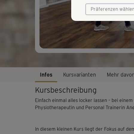
Präferenzen wähle
Infos
Kursvarianten
Mehr davo
Kursbeschreibung
Einfach einmal alles locker lassen – bei einem
Physiotherapeutin und Personal Trainerin Ane
In diesem kleinen Kurs liegt der Fokus auf d