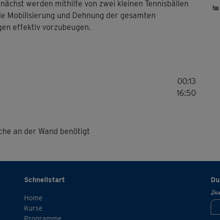
ächst werden mithilfe von zwei kleinen Tennisbällen
 die Mobilisierung und Dehnung der gesamten
gen effektiv vorzubeugen.
00:13
16:50
äche an der Wand benötigt
Schnellstart
Du
Dan
Home
Kurse
Programme