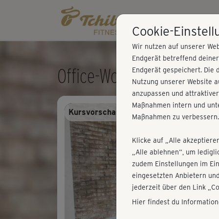
Cookie-Einstel
Wir nutzen auf unserer Web
Endgerät betreffend deine
Office-Workout - Rücken-
Endgerät gespeichert. Die 
Nutzung unserer Website au
anzupassen und attraktiver
Maßnahmen intern und unte
Kursvorschau - Anmelden und alles trai
Maßnahmen zu verbessern.
Klicke auf „Alle akzeptiere
„Alle ablehnen“, um ledigl
zudem Einstellungen im Ei
eingesetzten Anbietern und
jederzeit über den Link „C
Hier findest du Informatio