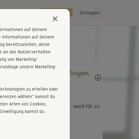
R
SO GEHT'S
Gratis testen!
Einloggen
×
nformationen auf deinem
e Informationen auf deinem
g bereitzustellen, deine
e an das Nutzerverhalten
olg von Marketing-
rundlage unsere Marketing-
agen, Antworten, Bewertungen,
rtschritte
Technologien zu erteilen oder
E
Ellis667
äferenzen wählen“ kannst du
ten Arten von Cookies,
ltuend für Rücken und Nacken - auch für zu
Einwilligung kannst du
se zwischendurch super 🙂
S
Silke836