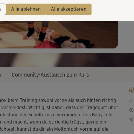
Video
n
Alle ablehnen
Alle akzeptieren
n
Community-Austausch zum Kurs
W
aby beim Training sowohl vorne als auch hinten richtig
vermeidest. Wichtig ist dabei, dass der Tragegurt über
elastung der Schultern zu vermeiden. Das Baby fühlt
n und macht, wenn du es richtig trägst, gerne ein
htest, kannst du dir ein Moltontuch vorne auf die