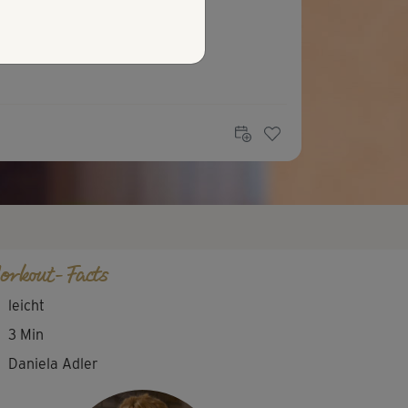
orkout-Facts
leicht
3 Min
Daniela Adler