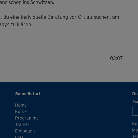
nz schön ins Schwitzen.
st du eine individuelle Beratung vor Ort aufsuchen, um
abys zu klären.
03:07
Schnellstart
Du
Dan
Home
Kurse
Programme
Ku
Trainer
Mo.
Einloggen
Te
FAQ