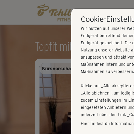
Cookie-Einstel
Wir nutzen auf unserer Web
Endgerät betreffend deine
Topfit mit Baby - richtig 
Endgerät gespeichert. Die 
Nutzung unserer Website au
anzupassen und attraktiver
Maßnahmen intern und unte
Kursvorschau - Anmelden und alles trai
Maßnahmen zu verbessern.
Klicke auf „Alle akzeptiere
„Alle ablehnen“, um ledigl
zudem Einstellungen im Ei
eingesetzten Anbietern und
jederzeit über den Link „C
Hier findest du Informatio