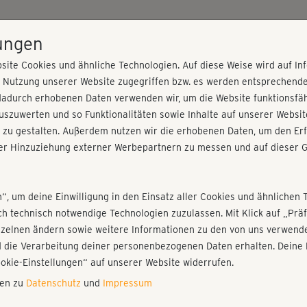
HOME
PROGRAMME
PREISE
KURSE
TRAINE
lungen
site Cookies und ähnliche Technologien. Auf diese Weise wird auf I
r Nutzung unserer Website zugegriffen bzw. es werden entsprechend
tragen
dadurch erhobenen Daten verwenden wir, um die Website funktionsfähi
szuwerten und so Funktionalitäten sowie Inhalte auf unserer Websit
 zu gestalten. Außerdem nutzen wir die erhobenen Daten, um den Erf
r Hinzuziehung externer Werbepartnern zu messen und auf dieser G
nieren!
Fr
Einloggen
Fo
n“, um deine Einwilligung in den Einsatz aller Cookies und ähnlichen 
ich technisch notwendige Technologien zuzulassen. Mit Klick auf „Pr
Gi
nzelnen ändern sowie weitere Informationen zu den von uns verwende
di
 die Verarbeitung deiner personenbezogenen Daten erhalten. Deine 
Play
ookie-Einstellungen“ auf unserer Website widerrufen.
nen zu
Datenschutz
und
Impressum