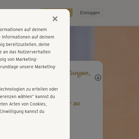
R
SO GEHT'S
Gratis testen!
Einloggen
×
nformationen auf deinem
e Informationen auf deinem
g bereitzustellen, deine
e an das Nutzerverhalten
olg von Marketing-
rundlage unsere Marketing-
agen, Antworten, Bewertungen,
rtschritte
Technologien zu erteilen oder
äferenzen wählen“ kannst du
b den ersten Kommentar zu
ten Arten von Cookies,
esem Kurs ab!
Einwilligung kannst du