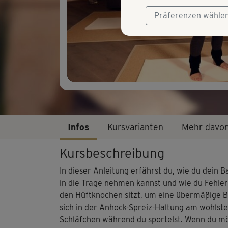
Präferenzen wähle
Infos
Kursvarianten
Mehr davo
Kursbeschreibung
In dieser Anleitung erfährst du, wie du dein B
in die Trage nehmen kannst und wie du Fehler 
den Hüftknochen sitzt, um eine übermäßige B
sich in der Anhock-Spreiz-Haltung am wohlste
Schläfchen während du sportelst. Wenn du möc