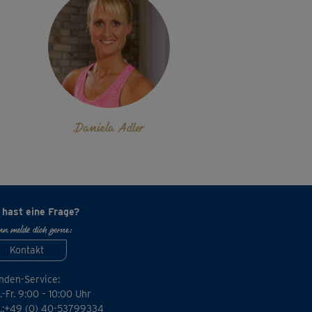
Daniela Adler
 hast eine Frage?
n melde dich gerne:
Kontakt
nden-Service:
-Fr. 9:00 – 10:00 Uhr
l.:+49 (0) 40-53799334