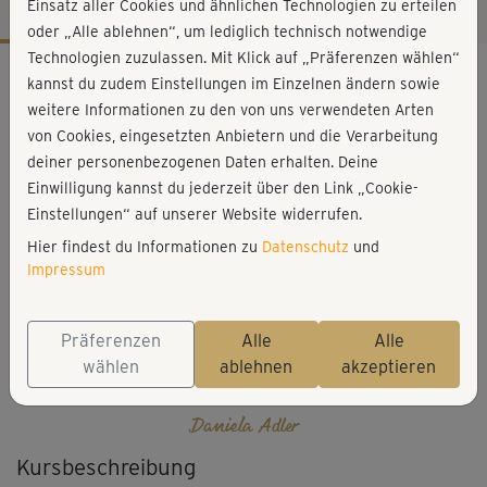
Einsatz aller Cookies und ähnlichen Technologien zu erteilen
oder „Alle ablehnen“, um lediglich technisch notwendige
Technologien zuzulassen. Mit Klick auf „Präferenzen wählen“
Workout-Facts
kannst du zudem Einstellungen im Einzelnen ändern sowie
leicht
weitere Informationen zu den von uns verwendeten Arten
von Cookies, eingesetzten Anbietern und die Verarbeitung
1 Min
deiner personenbezogenen Daten erhalten. Deine
Daniela Adler
Einwilligung kannst du jederzeit über den Link „Cookie-
Einstellungen“ auf unserer Website widerrufen.
Hier findest du Informationen zu
Datenschutz
und
Impressum
Präferenzen
Alle
Alle
wählen
ablehnen
akzeptieren
Daniela Adler
Kursbeschreibung