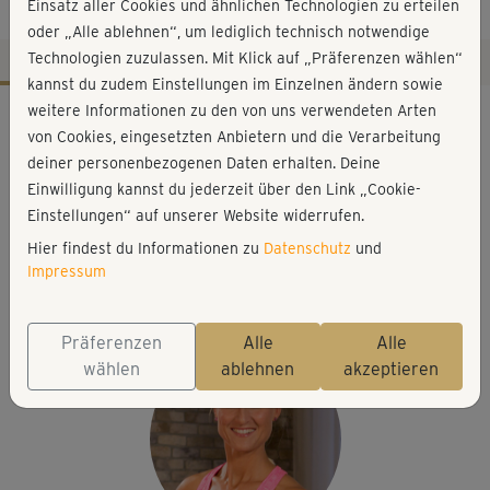
Body
Einsatz aller Cookies und ähnlichen Technologien zu erteilen
oder „Alle ablehnen“, um lediglich technisch notwendige
Technologien zuzulassen. Mit Klick auf „Präferenzen wählen“
kannst du zudem Einstellungen im Einzelnen ändern sowie
Workout-Facts
weitere Informationen zu den von uns verwendeten Arten
von Cookies, eingesetzten Anbietern und die Verarbeitung
mittelschwer
deiner personenbezogenen Daten erhalten. Deine
25 Min
Einwilligung kannst du jederzeit über den Link „Cookie-
154 kcal
Einstellungen“ auf unserer Website widerrufen.
Hier findest du Informationen zu
Datenschutz
und
Daniela Adler
Impressum
Matte, Babytrage, Stuhl zur Stabilisierung (optional), 2
kleine Gewichte oder Wasserflaschen (optional)
Präferenzen
Alle
Alle
wählen
ablehnen
akzeptieren