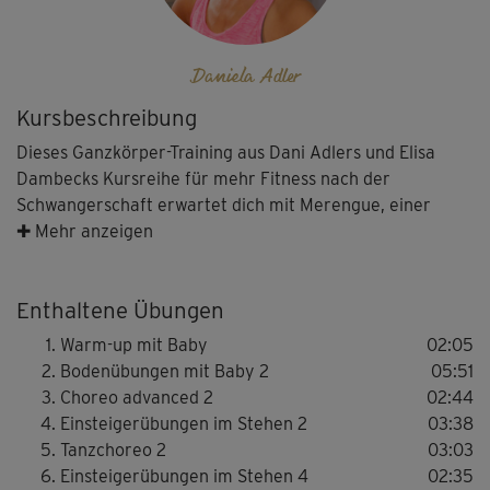
Daniela Adler
Kursbeschreibung
Dieses Ganzkörper-Training aus Dani Adlers und Elisa
Dambecks Kursreihe für mehr Fitness nach der
Schwangerschaft erwartet dich mit Merengue, einer
Ausdauer-Choreo mit Step-Moves und tollen
✚ Mehr anzeigen
Kräftigungsübungen. Dein Baby hat dabei auch richtig
Spaß!
Enthaltene Übungen
Nach dem Warm-up trainierst du erst wieder Bauch,
Warm-up mit Baby
02:05
Beine und Po auf der Matte und machst gleichzeitig die
Bodenübungen mit Baby 2
05:51
Arme fit. Danach kommt dein kleiner Schatz wieder in die
Choreo advanced 2
02:44
Trage, um mit dir zu einer fortgeschrittenen Step-Choreo
Einsteigerübungen im Stehen 2
03:38
zu tanzen. Das sorgt für gute Laune und die
Tanzchoreo 2
03:03
anschließenden Lunges für Beine und Po klappen umso
Einsteigerübungen im Stehen 4
02:35