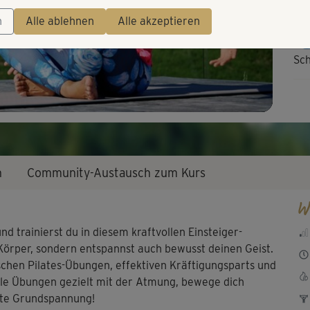
Video
n
Alle ablehnen
Alle akzeptieren
I
Sch
man
Sup
Ban
n
Community-Austausch zum Kurs
Dan
W
d trainierst du in diesem kraftvollen Einsteiger-
Gen
Körper, sondern entspannst auch bewusst deinen Geist.
Ent
sischen Pilates-Übungen, effektiven Kräftigungsparts und
lle Übungen gezielt mit der Atmung, bewege dich
ute Grundspannung!