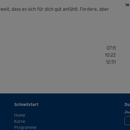
Seh
eit, dass es sich für dich gut anfühlt. Fordere, aber
aus
hat
07:11
10:22
12:51
😃 
mit
Eas
Schnellstart
Du
Kur
Dan
Home
Kurse
Programme