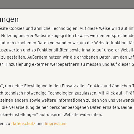
HOME
PROGRAMME
PREISE
KURSE
TRAINE
lungen
site Cookies und ähnliche Technologien. Auf diese Weise wird auf I
r Nutzung unserer Website zugegriffen bzw. es werden entsprechend
orkout easy
dadurch erhobenen Daten verwenden wir, um die Website funktionsfähi
szuwerten und so Funktionalitäten sowie Inhalte auf unserer Websit
 zu gestalten. Außerdem nutzen wir die erhobenen Daten, um den Erf
r Hinzuziehung externer Werbepartnern zu messen und auf dieser G
nieren!
Fr
Einloggen
Fo
n“, um deine Einwilligung in den Einsatz aller Cookies und ähnlichen 
ich technisch notwendige Technologien zuzulassen. Mit Klick auf „Pr
nzelnen ändern sowie weitere Informationen zu den von uns verwende
Mic
 die Verarbeitung deiner personenbezogenen Daten erhalten. Deine 
Play
ookie-Einstellungen“ auf unserer Website widerrufen.
nen zu
Datenschutz
und
Impressum
Mic