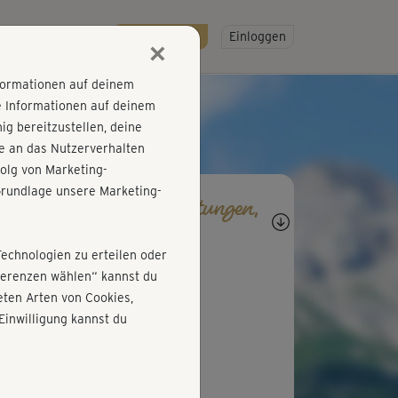
R
SO GEHT'S
Gratis testen!
Einloggen
×
nformationen auf deinem
e Informationen auf deinem
g bereitzustellen, deine
e an das Nutzerverhalten
olg von Marketing-
rundlage unsere Marketing-
agen, Antworten, Bewertungen,
rtschritte
Technologien zu erteilen oder
C
Claudia182
äferenzen wählen“ kannst du
ten Arten von Cookies,
hi ist eine Klasse für sich 🙂
Einwilligung kannst du
C
Claudia182
hi macht es super 🙂 !