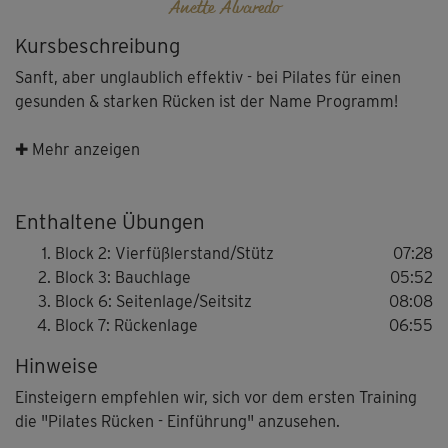
Anette Alvaredo
Kursbeschreibung
Sanft, aber unglaublich effektiv - bei Pilates für einen
gesunden & starken Rücken ist der Name Programm!
Das 30-minütige Kurzprogramm von und mit Anette
✚ Mehr anzeigen
Alvaredo hilft den meisten "Alltagsrückenbeschwerden"
wirkungsvoll vorzubeugen.
Enthaltene Übungen
Ausbalancierte Bodenübungen trainieren die
Block 2: Vierfüßlerstand/Stütz
07:28
Stützmuskulatur und bewegen die Wirbelsäule funktional.
Block 3: Bauchlage
05:52
Toller Nebeneffekt: Bestehende Verspannungen und
Block 6: Seitenlage/Seitsitz
08:08
Blockaden werden gelöst. Eine Wohltat für den Rücken!
Block 7: Rückenlage
06:55
Hinweise
Einsteigern empfehlen wir, sich vor dem ersten Training
die "Pilates Rücken - Einführung" anzusehen.