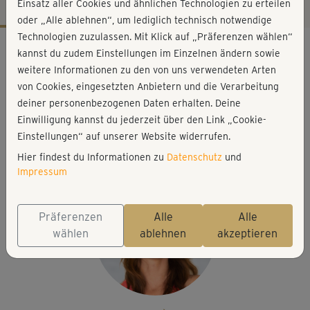
Einsatz aller Cookies und ähnlichen Technologien zu erteilen
oder „Alle ablehnen“, um lediglich technisch notwendige
Technologien zuzulassen. Mit Klick auf „Präferenzen wählen“
Workout-Facts
kannst du zudem Einstellungen im Einzelnen ändern sowie
leicht
weitere Informationen zu den von uns verwendeten Arten
von Cookies, eingesetzten Anbietern und die Verarbeitung
28 Min
deiner personenbezogenen Daten erhalten. Deine
139 kcal
Einwilligung kannst du jederzeit über den Link „Cookie-
Anette Alvaredo
Einstellungen“ auf unserer Website widerrufen.
gerolltes Handtuch, Matte
Hier findest du Informationen zu
Datenschutz
und
Impressum
Präferenzen
Alle
Alle
wählen
ablehnen
akzeptieren