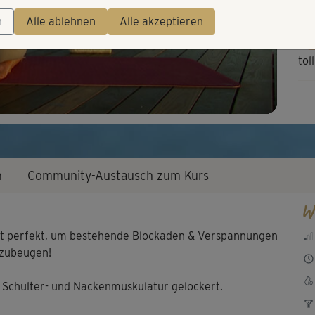
Video
n
Alle ablehnen
Alle akzeptieren
tol
ver
n
Community-Austausch zum Kurs
W
 ist perfekt, um bestehende Blockaden & Verspannungen
rzubeugen!
, Schulter- und Nackenmuskulatur gelockert.