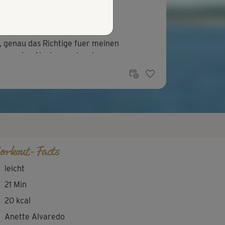
K
Kerstin109
l, genau das Richtige fuer meinen
spannten Nacken und meine...
orkout-Facts
leicht
21 Min
20 kcal
Anette Alvaredo