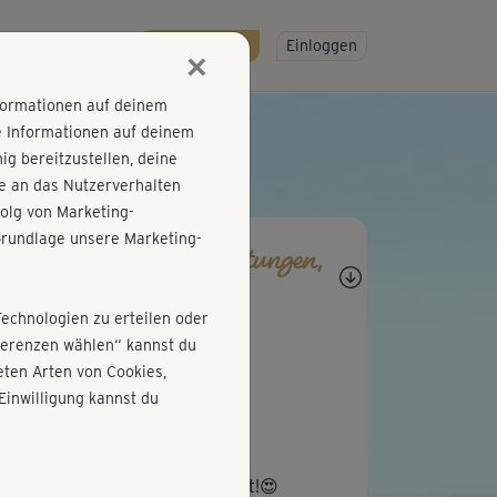
R
SO GEHT'S
Gratis testen!
Einloggen
×
nformationen auf deinem
e Informationen auf deinem
g bereitzustellen, deine
e an das Nutzerverhalten
olg von Marketing-
rundlage unsere Marketing-
agen, Antworten, Bewertungen,
rtschritte
Technologien zu erteilen oder
A
Anja422
äferenzen wählen“ kannst du
ten Arten von Cookies,
er entspannend! 😍😍😍
Einwilligung kannst du
B
Brigitte901
fach nur toll. Schon oft gemacht!😍