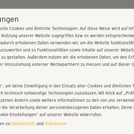
HOME
PROGRAMME
PREISE
KURSE
TRAINE
lungen
site Cookies und ähnliche Technologien. Auf diese Weise wird auf I
r Nutzung unserer Website zugegriffen bzw. es werden entsprechend
 Tennisball-Massage
dadurch erhobenen Daten verwenden wir, um die Website funktionsfähi
szuwerten und so Funktionalitäten sowie Inhalte auf unserer Websit
 zu gestalten. Außerdem nutzen wir die erhobenen Daten, um den Erf
r Hinzuziehung externer Werbepartnern zu messen und auf dieser G
nieren!
Fr
Einloggen
Fo
n“, um deine Einwilligung in den Einsatz aller Cookies und ähnlichen 
ich technisch notwendige Technologien zuzulassen. Mit Klick auf „Pr
nzelnen ändern sowie weitere Informationen zu den von uns verwende
Sup
 die Verarbeitung deiner personenbezogenen Daten erhalten. Deine 
Play
ookie-Einstellungen“ auf unserer Website widerrufen.
nen zu
Datenschutz
und
Impressum
Ein