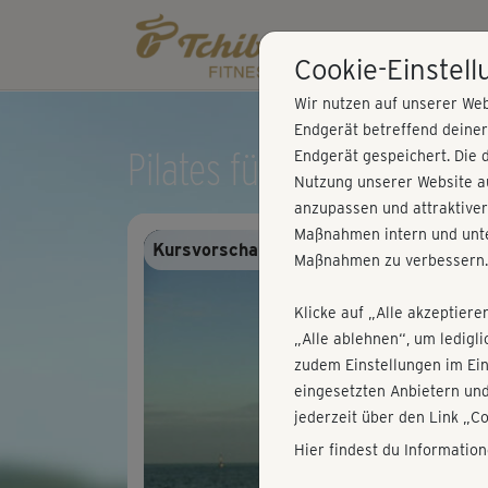
Cookie-Einstel
Wir nutzen auf unserer Web
Endgerät betreffend deine
Pilates für den Rücken -
Endgerät gespeichert. Die 
Nutzung unserer Website au
anzupassen und attraktiver
Maßnahmen intern und unte
Kursvorschau - Anmelden und alles trai
Maßnahmen zu verbessern.
Klicke auf „Alle akzeptiere
„Alle ablehnen“, um ledigl
zudem Einstellungen im Ei
eingesetzten Anbietern und
jederzeit über den Link „C
Hier findest du Informatio