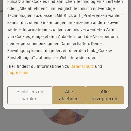
Einsatz aller Cookies und ähnlichen Technologien zu erteilen
oder „Alle ablehnen“, um lediglich technisch notwendige
Technologien zuzulassen. Mit Klick auf „Präferenzen wählen“
Workout-Facts
kannst du zudem Einstellungen im Einzelnen ändern sowie
mittelschwer
weitere Informationen zu den von uns verwendeten Arten
von Cookies, eingesetzten Anbietern und die Verarbeitung
31 Min
deiner personenbezogenen Daten erhalten. Deine
61 kcal
Einwilligung kannst du jederzeit über den Link „Cookie-
Andrea Kubasch
Einstellungen“ auf unserer Website widerrufen.
Matte, optional: Yoga-Block oder kleines Kissen
Hier findest du Informationen zu
Datenschutz
und
Impressum
Präferenzen
Alle
Alle
wählen
ablehnen
akzeptieren