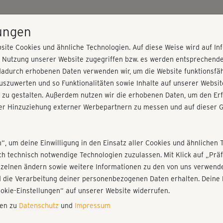
HOME
PROGRAMME
PREISE
KURSE
TRAINE
lungen
site Cookies und ähnliche Technologien. Auf diese Weise wird auf I
r Nutzung unserer Website zugegriffen bzw. es werden entsprechend
w
dadurch erhobenen Daten verwenden wir, um die Website funktionsfähi
szuwerten und so Funktionalitäten sowie Inhalte auf unserer Websit
 zu gestalten. Außerdem nutzen wir die erhobenen Daten, um den Erf
r Hinzuziehung externer Werbepartnern zu messen und auf dieser G
nieren!
Fr
Einloggen
Fo
n“, um deine Einwilligung in den Einsatz aller Cookies und ähnlichen 
ich technisch notwendige Technologien zuzulassen. Mit Klick auf „Pr
Gi
nzelnen ändern sowie weitere Informationen zu den von uns verwende
di
 die Verarbeitung deiner personenbezogenen Daten erhalten. Deine 
Play
ookie-Einstellungen“ auf unserer Website widerrufen.
nen zu
Datenschutz
und
Impressum