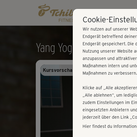
Cookie-Einstel
Wir nutzen auf unserer Web
Endgerät betreffend deine
Yang Yoga - Warrior-Flo
Endgerät gespeichert. Die 
Nutzung unserer Website au
anzupassen und attraktiver
Maßnahmen intern und unte
Kursvorschau - Anmelden und alles trai
Maßnahmen zu verbessern.
Klicke auf „Alle akzeptiere
„Alle ablehnen“, um ledigl
zudem Einstellungen im Ei
eingesetzten Anbietern und
jederzeit über den Link „C
Hier findest du Informatio