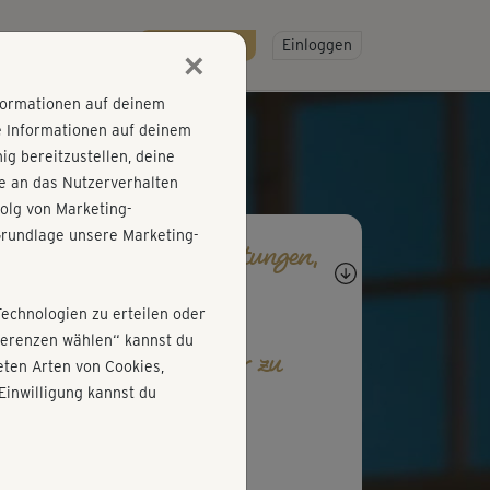
R
SO GEHT'S
Gratis testen!
Einloggen
×
nformationen auf deinem
e Informationen auf deinem
g bereitzustellen, deine
e an das Nutzerverhalten
olg von Marketing-
rundlage unsere Marketing-
agen, Antworten, Bewertungen,
rtschritte
Technologien zu erteilen oder
äferenzen wählen“ kannst du
b den ersten Kommentar zu
ten Arten von Cookies,
esem Kurs ab!
Einwilligung kannst du