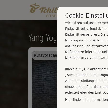
Cookie-Einstel
Wir nutzen auf unserer Web
Endgerät betreffend deine
Yang Yoga - Budo-Flow
Endgerät gespeichert. Die 
Nutzung unserer Website au
anzupassen und attraktiver
Maßnahmen intern und unte
Kursvorschau - Anmelden und alles trai
Maßnahmen zu verbessern.
Klicke auf „Alle akzeptiere
„Alle ablehnen“, um ledigl
zudem Einstellungen im Ei
eingesetzten Anbietern und
jederzeit über den Link „C
Hier findest du Informatio