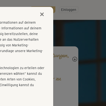
R
SO GEHT'S
Gratis testen!
Einloggen
×
nformationen auf deinem
e Informationen auf deinem
g bereitzustellen, deine
e an das Nutzerverhalten
olg von Marketing-
rundlage unsere Marketing-
agen, Antworten, Bewertungen,
rtschritte
Technologien zu erteilen oder
äferenzen wählen“ kannst du
b den ersten Kommentar zu
ten Arten von Cookies,
esem Kurs ab!
Einwilligung kannst du