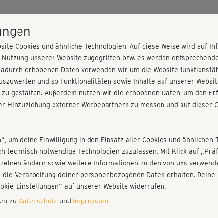
HOME
PROGRAMME
PREISE
KURSE
TRAINE
lungen
site Cookies und ähnliche Technologien. Auf diese Weise wird auf I
r Nutzung unserer Website zugegriffen bzw. es werden entsprechend
dadurch erhobenen Daten verwenden wir, um die Website funktionsfähi
szuwerten und so Funktionalitäten sowie Inhalte auf unserer Websit
 zu gestalten. Außerdem nutzen wir die erhobenen Daten, um den Erf
r Hinzuziehung externer Werbepartnern zu messen und auf dieser G
nieren!
Fr
Einloggen
Fo
n“, um deine Einwilligung in den Einsatz aller Cookies und ähnlichen 
ich technisch notwendige Technologien zuzulassen. Mit Klick auf „Pr
Gi
nzelnen ändern sowie weitere Informationen zu den von uns verwende
di
 die Verarbeitung deiner personenbezogenen Daten erhalten. Deine 
Play
ookie-Einstellungen“ auf unserer Website widerrufen.
nen zu
Datenschutz
und
Impressum