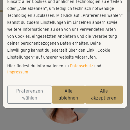
Einsatz aller Cookies und ähnlichen Technologien zu erteilen
oder „Alle ablehnen“, um lediglich technisch notwendige
Technologien zuzulassen. Mit Klick auf „Präferenzen wählen“
Workout-Facts
kannst du zudem Einstellungen im Einzelnen ändern sowie
leicht
weitere Informationen zu den von uns verwendeten Arten
von Cookies, eingesetzten Anbietern und die Verarbeitung
14 Min
deiner personenbezogenen Daten erhalten. Deine
70 kcal
Einwilligung kannst du jederzeit über den Link „Cookie-
Stefanie Rohr
Einstellungen“ auf unserer Website widerrufen.
Matte
Hier findest du Informationen zu
Datenschutz
und
Impressum
Präferenzen
Alle
Alle
wählen
ablehnen
akzeptieren