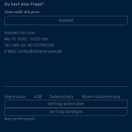
eine Matte genügt.
Du hast eine Frage?
Dann melde dich gerne:
Hinweis: Achte beim Training genau auf Steffis
Kontakt
Anweisungen und mach bitte auch das abschließende
Cooldown mit.
Kunden-Service:
Mo.-Fr. 9:00 – 10:00 Uhr
Tel.:+49 (0) 40-53799334
Unser Tipp: Probier doch alle Shorties einmal durch und
E-Mail:
tchibo@fitnessraum.de
kombiniere deine Favoriten – oder versuch einfach mal
das Komplettprogramm.
Impressum
AGB
Datenschutz
Widerrufsbelehrung
Vertrag widerrufen
Vertrag kündigen
Barrierefreiheit