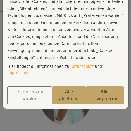
Einsatz aller Cookies und ähnlichen Technologien zu erteilen
oder „Alle ablehnen“, um lediglich technisch notwendige
Technologien zuzulassen. Mit Klick auf „Präferenzen wählen“
Workout-Facts
kannst du zudem Einstellungen im Einzelnen ändern sowie
mittelschwer
weitere Informationen zu den von uns verwendeten Arten
von Cookies, eingesetzten Anbietern und die Verarbeitung
67 Min
deiner personenbezogenen Daten erhalten. Deine
192 kcal
Einwilligung kannst du jederzeit über den Link „Cookie-
Christiane Wolff
Einstellungen“ auf unserer Website widerrufen.
Matte, Yogaklötze (optional)
Hier findest du Informationen zu
Datenschutz
und
Impressum
Präferenzen
Alle
Alle
wählen
ablehnen
akzeptieren