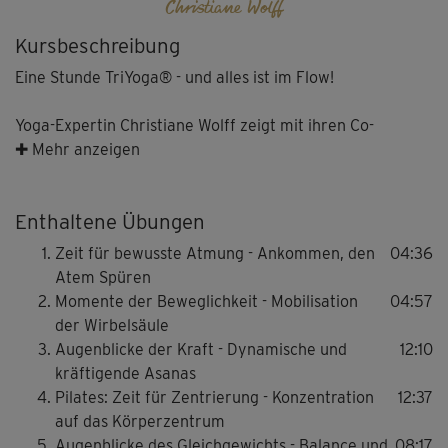
Christiane Wolff
Kursbeschreibung
Eine Stunde TriYoga® - und alles ist im Flow!
Yoga-Expertin Christiane Wolff zeigt mit ihren Co-
Presenterinnen ein Kursprogramm auf mittlerem Niveau,
✚ Mehr anzeigen
das aber auch Einsteiger mit ein wenig Übung gut
bewältigen können.
Enthaltene Übungen
Zeit für bewusste Atmung - Ankommen, den
04:36
TriYoga® ist ein fließender Yoga-Stil, der von der in
Atem Spüren
Kalifornien lebenden Yogameisterin Kali Ray entwickelt
Momente der Beweglichkeit - Mobilisation
04:57
wurde. Hier werden klassische Asanas (Yogahaltungen)
der Wirbelsäule
und zahlreiche Modifikationen synchron zur Atmung
Augenblicke der Kraft - Dynamische und
12:10
miteinander verbunden.
kräftigende Asanas
Pilates: Zeit für Zentrierung - Konzentration
12:37
Variationsreiche Körperhaltungen, harmonische
auf das Körperzentrum
Wellenbewegungen der Wirbelsäule und dynamische
Augenblicke des Gleichgewichts - Balance und
08:17