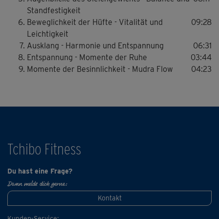
Wiederholungen vereinen sich in den Sequenzen mit
Standfestigkeit
Pranayama (Atmung) und Mudras (Handgesten).
Beweglichkeit der Hüfte - Vitalität und
09:28
Leichtigkeit
Die anmutigen Bewegungen im Rhythmus des Atems
Ausklang - Harmonie und Entspannung
06:31
fördern die Beweglichkeit & Leichtigkeit sowie die Kunst,
Entspannung - Momente der Ruhe
03:44
Kraft aus dem inneren Loslassen zu ziehen und blockierte
Momente der Besinnlichkeit - Mudra Flow
04:23
Energien freizusetzen.
Tchibo Fitness
Du hast eine Frage?
Dann melde dich gerne:
Kontakt
Kunden-Service: