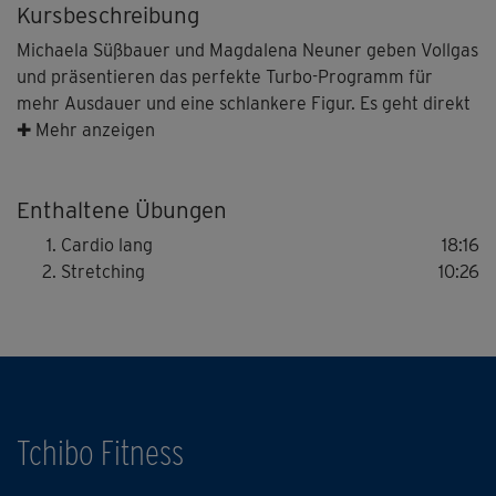
Kursbeschreibung
Michaela Süßbauer und Magdalena Neuner geben Vollgas
und präsentieren das perfekte Turbo-Programm für
mehr Ausdauer und eine schlankere Figur. Es geht direkt
los mit vielen Kicks, Punches und dynamischen Moves, die
✚ Mehr anzeigen
den Stoffwechsel ankurbeln, positiv aufs Herz-Kreislauf-
System wirken und die Pfunde purzeln lassen! Du
Enthaltene Übungen
brauchst für das Training zwei kleine Wasserflaschen
oder Kurzhanteln.
Cardio lang
18:16
Ergänzt wird dein Workout durch das passende Warm-Up
Stretching
10:26
und Stretching.
Tchibo Fitness