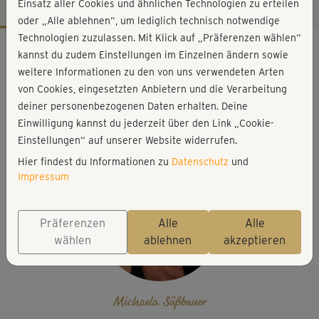
Einsatz aller Cookies und ähnlichen Technologien zu erteilen
oder „Alle ablehnen“, um lediglich technisch notwendige
Technologien zuzulassen. Mit Klick auf „Präferenzen wählen“
Workout-Facts
kannst du zudem Einstellungen im Einzelnen ändern sowie
mittelschwer
weitere Informationen zu den von uns verwendeten Arten
von Cookies, eingesetzten Anbietern und die Verarbeitung
29 Min
deiner personenbezogenen Daten erhalten. Deine
268 kcal
Einwilligung kannst du jederzeit über den Link „Cookie-
Michaela Süßbauer
Einstellungen“ auf unserer Website widerrufen.
Hier findest du Informationen zu
Datenschutz
und
Impressum
Präferenzen
Alle
Alle
wählen
ablehnen
akzeptieren
Michaela Süßbauer