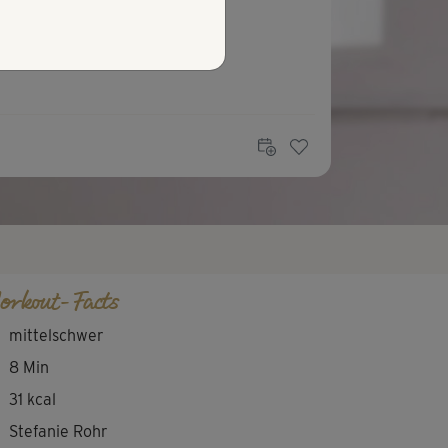
orkout-Facts
mittelschwer
8 Min
31 kcal
Stefanie Rohr