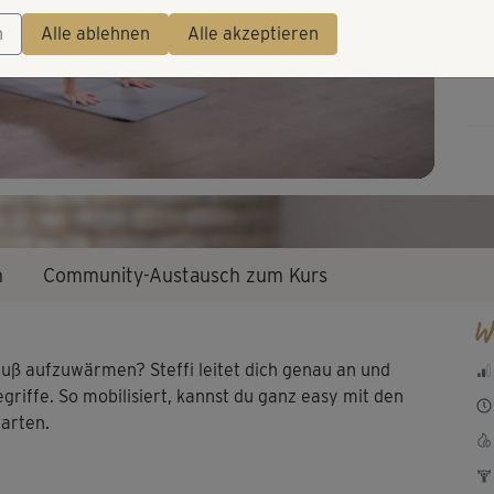
Video
n
Alle ablehnen
Alle akzeptieren
n
Community-Austausch zum Kurs
W
ruß aufzuwärmen? Steffi leitet dich genau an und
griffe. So mobilisiert, kannst du ganz easy mit den
tarten.