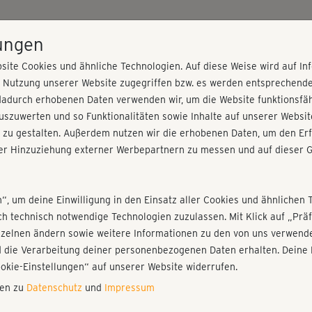
HOME
PROGRAMME
PREISE
KURSE
TRAINE
lungen
site Cookies und ähnliche Technologien. Auf diese Weise wird auf I
r Nutzung unserer Website zugegriffen bzw. es werden entsprechend
up 3
dadurch erhobenen Daten verwenden wir, um die Website funktionsfähi
szuwerten und so Funktionalitäten sowie Inhalte auf unserer Websit
 zu gestalten. Außerdem nutzen wir die erhobenen Daten, um den Erf
r Hinzuziehung externer Werbepartnern zu messen und auf dieser G
nieren!
Fr
Einloggen
Fo
n“, um deine Einwilligung in den Einsatz aller Cookies und ähnlichen 
ich technisch notwendige Technologien zuzulassen. Mit Klick auf „Pr
Gi
nzelnen ändern sowie weitere Informationen zu den von uns verwende
di
 die Verarbeitung deiner personenbezogenen Daten erhalten. Deine 
Play
ookie-Einstellungen“ auf unserer Website widerrufen.
nen zu
Datenschutz
und
Impressum