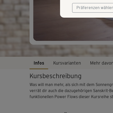
Präferenzen wähle
Infos
Kursvarianten
Mehr davo
Kursbeschreibung
Was will man mehr, als sich mit dem Sonneng
verrät dir auch die dazugehörigen Sanskrit-Be
funktionellen Power Flows dieser Kursreihe s