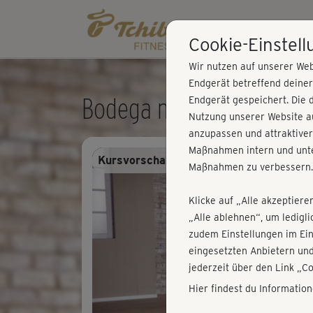
Cookie-Einstel
Wir nutzen auf unserer Web
Endgerät betreffend deine
Bodega moves® - Warm-
Endgerät gespeichert. Die 
Nutzung unserer Website au
anzupassen und attraktiver
Maßnahmen intern und unte
Kursvorschau - Anmelden und alles trai
Maßnahmen zu verbessern.
Klicke auf „Alle akzeptiere
„Alle ablehnen“, um ledigl
zudem Einstellungen im Ei
eingesetzten Anbietern und
jederzeit über den Link „C
Hier findest du Informatio