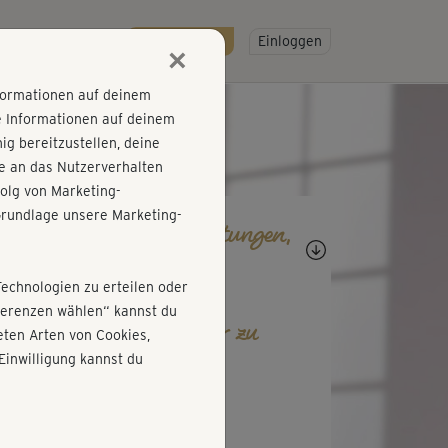
R
SO GEHT'S
Gratis testen!
Einloggen
×
nformationen auf deinem
e Informationen auf deinem
g bereitzustellen, deine
e an das Nutzerverhalten
olg von Marketing-
rundlage unsere Marketing-
agen, Antworten, Bewertungen,
rtschritte
Technologien zu erteilen oder
äferenzen wählen“ kannst du
b den ersten Kommentar zu
ten Arten von Cookies,
esem Kurs ab!
Einwilligung kannst du