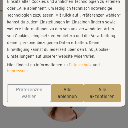
Einsatz aller Cookies und ähnlichen Technologien zu erteilen
oder „Alle ablehnen“, um lediglich technisch notwendige
Technologien zuzulassen. Mit Klick auf „Präferenzen wählen“
Workout-Facts
kannst du zudem Einstellungen im Einzelnen ändern sowie
mittelschwer
weitere Informationen zu den von uns verwendeten Arten
von Cookies, eingesetzten Anbietern und die Verarbeitung
28 Min
deiner personenbezogenen Daten erhalten. Deine
222 kcal
Einwilligung kannst du jederzeit über den Link „Cookie-
Stefanie Rohr
Einstellungen“ auf unserer Website widerrufen.
Matte
Hier findest du Informationen zu
Datenschutz
und
Impressum
Präferenzen
Alle
Alle
wählen
ablehnen
akzeptieren