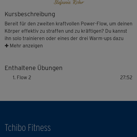
Stefanie Rohr
Kursbeschreibung
Bereit für den zweiten kraftvollen Power-Flow, um deinen
Körper effektiv zu straffen und zu kräftigen? Du kannst
ihn solo trainieren oder eines der drei Warm-ups dazu
kombinieren. Wieder stehen zahlreiche Asanas aus dem
✚ Mehr anzeigen
Yoga und Moves aus dem Functional Training auf dem
Programm.
Enthaltene Übungen
Hinweis: Co-Presenterin Becky zeigt dir für manche
Flow 2
27:52
Übungen auch dieses Mal leichtere Varianten. Du
entscheidest, welche am besten zu dir passt. Möchtest du
eine Pause machen, kannst du dies in der Child's Pose
tun.
Tchibo Fitness