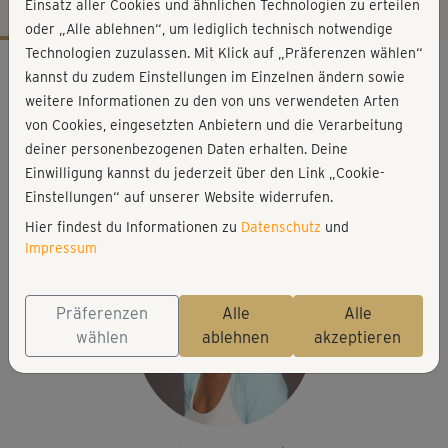
Einsatz aller Cookies und ähnlichen Technologien zu erteilen
oder „Alle ablehnen“, um lediglich technisch notwendige
Technologien zuzulassen. Mit Klick auf „Präferenzen wählen“
Workout-Facts
kannst du zudem Einstellungen im Einzelnen ändern sowie
leicht
weitere Informationen zu den von uns verwendeten Arten
von Cookies, eingesetzten Anbietern und die Verarbeitung
22 Min
deiner personenbezogenen Daten erhalten. Deine
97 kcal
Einwilligung kannst du jederzeit über den Link „Cookie-
Christiane Wolff
Einstellungen“ auf unserer Website widerrufen.
Matte
Hier findest du Informationen zu
Datenschutz
und
Impressum
Präferenzen
Alle
Alle
wählen
ablehnen
akzeptieren