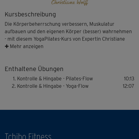
Christiane Wolff
Kursbeschreibung
Die Körperbeherrschung verbessern, Muskulatur
aufbauen und den eigenen Körper (besser) wahrnehmen
- mit diesem YogaPilates-Kurs von Expertin Christiane
Wolff können das auch Einsteiger ohne Vorkenntnisse.
✚ Mehr anzeigen
Enthaltene Übungen
YogaPilates ist ein ganzheitliches Programm für Körper
und Geist, das die besten Elemente aus Yoga und Pilates
Kontrolle & Hingabe - Pilates-Flow
10:13
optimal miteinander verbindet. Das Ganze ist sanft, aber
Kontrolle & Hingabe - Yoga-Flow
12:07
dabei sehr effektiv: Die fließenden Übungsfolgen geben
neue Kraft, sorgen für verbesserte Balance, Stabilität,
Flexibilität und Beweglichkeit.
Wir empfehlen diesen Kurs mit einer abschließenden
Entspannung zu ergänzen - zum Beispiel "YogaPilates -
Tchibo Fitness
Entspannung".