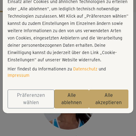
Einsatz aller Cookies und ähnlichen Technologien zu erteilen
oder „Alle ablehnen“, um lediglich technisch notwendige
Technologien zuzulassen. Mit Klick auf „Präferenzen wählen“
Workout-Facts
kannst du zudem Einstellungen im Einzelnen ändern sowie
leicht
weitere Informationen zu den von uns verwendeten Arten
von Cookies, eingesetzten Anbietern und die Verarbeitung
19 Min
deiner personenbezogenen Daten erhalten. Deine
63 kcal
Einwilligung kannst du jederzeit über den Link „Cookie-
Ina Münsberg
Einstellungen“ auf unserer Website widerrufen.
Matte, evtl. Kissen
Hier findest du Informationen zu
Datenschutz
und
Impressum
Präferenzen
Alle
Alle
wählen
ablehnen
akzeptieren