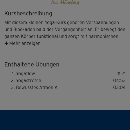
Ina Münsberg
Kursbeschreibung
Mit diesem kleinen Yoga-Kurs gehören Verspannungen
und Blockaden bald der Vergangenheit an. Er bewegt den
ganzen Körper funktional und sorgt mit harmonischen
Dehnungsübungen für mehr Flexibilität und eine bessere
✚ Mehr anzeigen
Haltung.
Enthaltene Übungen
Los geht's im Flow. Der Rücken wird in alle Richtungen
mobilisiert, der Oberkörper gestretcht. Geübt wird im
Yogaflow
11:21
Atemtempo, was zusätzlich die Achtsamkeit schult und
Yogastretch
04:53
dabei hilft, Stress abzubauen.
Bewusstes Atmen A
03:04
Im anschließenden Yogastretch wird die Dehnung noch
intensiviert. Das öffnet die Flanken, regt die
Durchblutung an und macht die Muskeln schön
geschmeidig. Tipp: Wer Nackenprobleme hat, legt beim
Üben einfach ein kleines Kissen unter den Kopf.