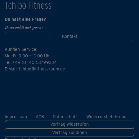
Tchibo Fitness
Eine Entspannungssequenz rundet den Kurs ab. Die
Konzentration auf das bewusste Atem hilft dabei bewusst
Du hast eine Frage?
loszulassen und das Gedankenrad zum Anhalten zu
Dann melde dich gerne:
bringen. Stress wird abgebaut, Körper und Geist kommen
Kontakt
in Balance.
Kunden-Service:
Mo.-Fr. 9:00 – 10:00 Uhr
Tel.:+49 (0) 40-53799334
E-Mail:
tchibo@fitnessraum.de
Impressum
AGB
Datenschutz
Widerrufsbelehrung
Vertrag widerrufen
Vertrag kündigen