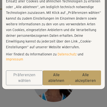
Einsatz aller Cookies und ähnlichen Technologien zu erteilen
oder „Alle ablehnen“, um lediglich technisch notwendige
Technologien zuzulassen. Mit Klick auf „Präferenzen wählen“
Workout-Facts
kannst du zudem Einstellungen im Einzelnen ändern sowie
leicht
weitere Informationen zu den von uns verwendeten Arten
von Cookies, eingesetzten Anbietern und die Verarbeitung
22 Min
deiner personenbezogenen Daten erhalten. Deine
142 kcal
Einwilligung kannst du jederzeit über den Link „Cookie-
Ina Münsberg
Einstellungen“ auf unserer Website widerrufen.
Matte
Hier findest du Informationen zu
Datenschutz
und
Impressum
Präferenzen
Alle
Alle
wählen
ablehnen
akzeptieren