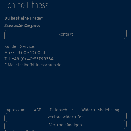
Tchibo Fitness
Der abschließende Teil, "Pilates B", wurde vor allem auf
die speziellen Bedürfnisse von Frauen ab 35
Du hast eine Frage?
zugeschnitten – kann aber natürlich von jedem gemacht
Dann melde dich gerne:
werden, der sich dabei wohl fühlt. Denn wie immer im
Kontakt
Pilates gilt: fordern, ohne ihn zu überfordern und
bewusst aufs eigene Körpergefühl hören – dann ist der
Kunden-Service:
positive Effekt am größten.
Mo.-Fr. 9:00 – 10:00 Uhr
Tel.:+49 (0) 40-53799334
E-Mail:
tchibo@fitnessraum.de
Impressum
AGB
Datenschutz
Widerrufsbelehrung
Vertrag widerrufen
Vertrag kündigen