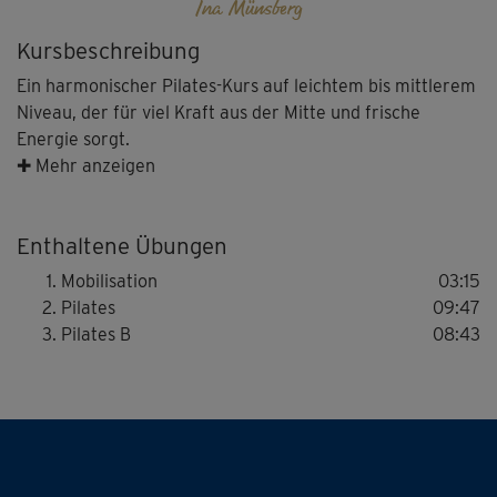
Ina Münsberg
Kursbeschreibung
Ein harmonischer Pilates-Kurs auf leichtem bis mittlerem
Niveau, der für viel Kraft aus der Mitte und frische
Energie sorgt.
✚ Mehr anzeigen
Los geht's mit einer kleinen Mobilisation zum
Aufwärmen. Der Körper wird funktional bewegt, die
Enthaltene Übungen
Muskeln werden aktiviert und durchblutet.
Mobilisation
03:15
Pilates
09:47
Im anschließenden Mattenteil folgen abwechslungsreiche
Pilates B
08:43
Pilates-Übungen, die den Körper gezielt stärken und
dehnen. Vor allem die tiefe Halte- und Stützmuskulatur
im Powerhouse wird gefordert. Es werden hierbei
verschiedene Schwierigkeitslevel parallel gezeigt – so
lässt sich der Kurs ganz einfach ans eigene
Leistungsvermögen anpassen.